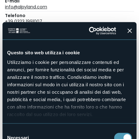
E-mail
info@alpyland.com
Telefono
+39 0323 1991007
Sito web
Questo sito web utilizza i cookie
26,2°
Cielo limpido
Utilizziamo i cookie per personalizzare contenuti ed
annunci, per fornire funzionalità dei social media e per
analizzare il nostro traffico. Condividiamo inoltre
Località Mottarone
informazioni sul modo in cui utilizza il nostro sito con i
28838 - Stresa (VB)
nostri partner che si occupano di analisi dei dati web,
pubblicità e social media, i quali potrebbero combinarle
con altre informazioni che ha fornito loro o che hanno
raccolto dal suo utilizzo dei loro servizi.
Selezione
Necessari
del