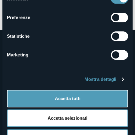
consenso
Apri mappa
Preferenze
Statistiche
Marketing
Mostra dettagli
Menù
Chi siamo
Enogastronomia
Dove siamo
Webcam
secondario
Accetta tutti
Contatti
Eventi
Privacy
Ospitalità
Accetta selezionati
Cookie Policy
Mice
Amministrazione trasparente
Wedding