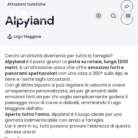
Salta
Attrazioni turistiche
al
contenuto
Alpyland
principale
Lago Maggiore
Esplora
Cerchi un’attività divertente per tutta la famiglia?
Alpyland
è il posto giusto! La
pista su rotaia, lunga 1200
metri
, è un’attrazione unica che offre
emozioni forti e
panorami spettacolari
con una vista a 360° sulle Alpi, le
terre e i sette laghi circostanti.
Con gli slittini biposto si può regolare la velocità e vivere
un’esperienza personalizzata, sia per gli amanti delle
emozioni forti sia per chi voglia semplicemente godersi il
paesaggio ricco di curve e dislivelli, ammirando il Lago
Maggiore dall’alto.
Aperto tutto l’anno
, Alpyland è il luogo ideale per una
giornata indimenticabile con amici e famiglia.
Dai 4 anni in su, tutti possono provare l’ebbrezza di questa
discesa unica!