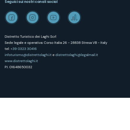
Seguici sui nostri canali social
Distretto Turistico dei Laghi Scrl
Sede legale e operativa: Corso Italia 26 - 28838 Stresa VB - Italy
tel:
+39 0323 30416
infoturismo@distrettolaghi.it
e
distrettolaghi@legalmail.it
www.distrettolaghi.it
P.I. 01648650032