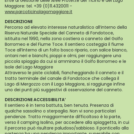
Ente di Gestione delle Aree Protette del Ticino e del Lago
Maggiore: tel. +39 (0)11.4320011 -
www.parcoticinolagomaggiore.it
DESCRIZIONE
Percorso ad elevato interesse naturalistico all’interno della
Riserva Naturale Speciale del Canneto di Fondotoce,
istituita nel 1990, nella zona costiera a canneto del Golfo
Borromeo e del Fiume Toce. Il sentiero costeggia il fiume
Toce all’interno di un folto bosco ripario, con salice bianco,
ontani neri e bianchi, pioppi e olmi, per raggiungere una
piccola spiaggia da cui si ammirano il Golfo Borromeo e le
Isole del Lago Maggiore
Attraverso le piste ciclabili, fiancheggiando il canneto e il
tratto terminale del canale di Fondotoce che collega il
Lago di Mergozzo con il Lago Maggiore, si raggiunge infine
uno dei punti più suggestivi di osservazione del canneto.
DESCRIZIONE ACCESSIBILITA’
Il sentiero è in terra battuta, ben tenuta. Presenza di
qualche sassolino o sterpaglia. Non vi sono particolari
pendenze. Tratto maggiormente difficoltoso è la parte,
verso il camping Isolino, per accedere alla spiaggetta, in cui
il percorso può risultare paludoso/sabbioso. Il ponticello alla
partenza ha una pendenza importante, superabile con