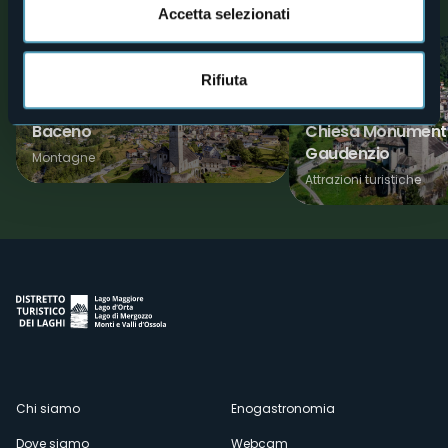
Scoprite luoghi, esperienze e attività nelle vicine località
Accetta selezionati
1
Rifiuta
Borghi d'eccellenza
Fede
Baceno
Chiesa Monumenta
Gaudenzio
Montagne
Attrazioni turistiche
Menù
Chi siamo
Enogastronomia
Dove siamo
Webcam