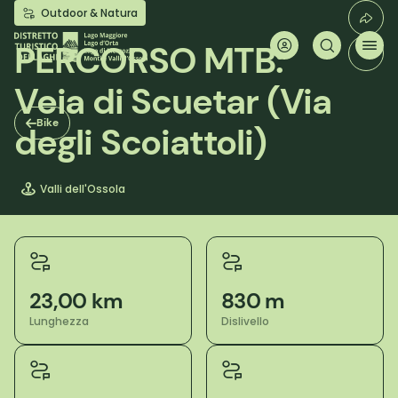
Salta
Outdoor & Natura
al
contenuto
PERCORSO MTB:
principale
Veia di Scuetar (Via
Bike
degli Scoiattoli)
Valli dell'Ossola
23,00 km
830 m
Lunghezza
Dislivello