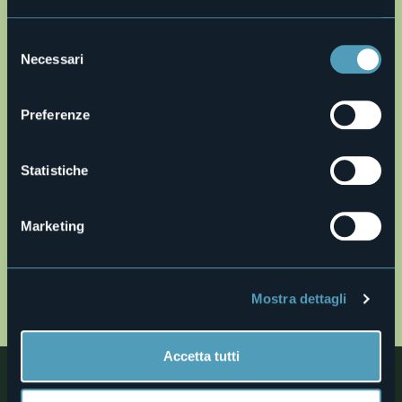
28861 - Baceno (VB)
Selezione
Necessari
del
consenso
Preferenze
Statistiche
Apri mappa
Marketing
22_VEIA_SCUETAR gpx.gpx
Mostra dettagli
MAP
Accetta tutti
Nelle vicinanze