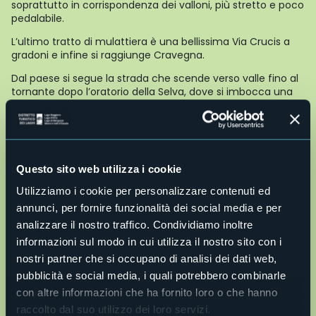
soprattutto in corrispondenza dei valloni, più stretto e poco
pedalabile.
L’ultimo tratto di mulattiera è una bellissima Via Crucis a
gradoni e infine si raggiunge Cravegna.
Dal paese si segue la strada che scende verso valle fino al
tornante dopo l’oratorio della Selva, dove si imbocca una
mulattiera che arriva nella parte alta di Crino.
Da qui inizia una pista sterrata pianeggiante che porta
quasi a Graglia.
Arrivati ad incrociare la strada asfaltata la si segue per tre
Questo sito web utilizza i cookie
tornanti e si scende con un ultimo tratto di ripida
mulattiera al campo sportivo di Baceno e quindi alla piazza
Utilizziamo i cookie per personalizzare contenuti ed
centrale del municipio.
annunci, per fornire funzionalità dei social media e per
analizzare il nostro traffico. Condividiamo inoltre
AUTORE Alessandro Pirocchi
informazioni sul modo in cui utilizza il nostro sito con i
nostri partner che si occupano di analisi dei dati web,
22,1°
pubblicità e social media, i quali potrebbero combinarle
Parzialmente nuvoloso
con altre informazioni che ha fornito loro o che hanno
raccolto dal suo utilizzo dei loro servizi.