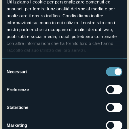
Utilizziamo i cookie per personalizzare contenuti ed
rilievo tra cui una quercia da sughero, è oggi adibito a
parco pubblico e appare semplificato nella componente
annunci, per fornire funzionalità dei social media e per
arbustiva e floreale rispetto alla “sontuosità” segnalata in
analizzare il nostro traffico. Condividiamo inoltre
diverse guide turistiche di fine Ottocento.
informazioni sul modo in cui utilizza il nostro sito con i
Ingresso libero.
nostri partner che si occupano di analisi dei dati web,
E-mail
pubblicità e social media, i quali potrebbero combinarle
turismo@comune.verbania.it
con altre informazioni che ha fornito loro o che hanno
Telefono
raccolto dal suo utilizzo dei loro servizi.
+39 0323 503249
Sito web
Selezione
Necessari
del
Live
consenso
23,9°
Preferenze
Via Vittorio Veneto, località Pallanza
Parzialmente nuvoloso
28922 - Verbania (VB)
Statistiche
Marketing