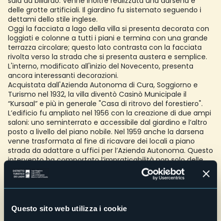
sala da biliardo. Venne inoltre realizzata una darsena e
delle grotte artificiali. Il giardino fu sistemato seguendo i
dettami dello stile inglese.
Oggi la facciata a lago della villa si presenta decorata con
loggiati e colonne a tutti i piani e termina con una grande
terrazza circolare; questo lato contrasta con la facciata
rivolta verso la strada che si presenta austera e semplice.
L'interno, modificato all'inizio del Novecento, presenta
ancora interessanti decorazioni.
Acquistata dall'Azienda Autonoma di Cura, Soggiorno e
Turismo nel 1932, la villa diventò Casinò Municipale il
“Kursaal” e più in generale "Casa di ritrovo del forestiero".
L’edificio fu ampliato nel 1956 con la creazione di due ampi
saloni: uno seminterrato e accessibile dal giardino e l’altro
posto a livello del piano nobile. Nel 1959 anche la darsena
venne trasformata al fine di ricavare dei locali a piano
strada da adattare a uffici per l’Azienda Autonoma. Questo
intervento ha comportato l’impraticabilità non solo delle
grotte e ma anche della darsena nei periodi di piena del
lago. Attualmente la villa è di proprietà del comune ed è
sede di manifestazioni e iniziative culturali.
A villa Giulia possono inoltre essere celebrati matrimoni
civili.
Questo sito web utilizza i cookie
Il giardino, in cui si trovano ancora diversi esemplari di