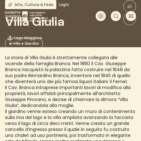
Salta
Arte, Cultura & Fede
Laghi
al
contenuto
Villa Giulia
principale
Lago Maggiore
Ville e Giardini
La storia di Villa Giulia è strettamente collegata alle
vicende della famiglia Branca. Nel 1880 il Cav. Giuseppe
Branca riacquistò la palazzina fatta costruire nel 1848 da
suo padre Bernardino Branca, inventore nel 1845 di quello
che diventerà uno dei più famosi liquori italiani: il Fernet.
Il Cav. Branca intraprese importanti lavori di modifica alla
proprietà, lavori affidati principalmente all’architetto
Giuseppe Pirovano, e decise di chiamare la dimora “Villa
Giulia”, dedicandola alla moglie.
Il giardino venne esteso creando un muro di contenimento
sulla riva del lago e la villa ampliata avanzando la facciata
verso il lago di circa dieci metri. Venne creato un grande
cancello d’ingresso presso il quale in seguito fu costruito
uno chalet ad uso portineria, poi trasformato in elegante