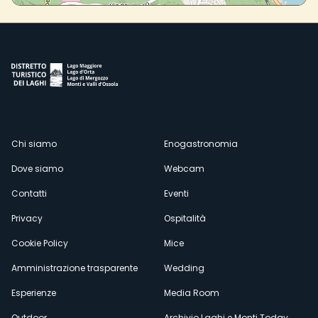
Menù
Chi siamo
Enogastronomia
Dove siamo
Webcam
secondario
Contatti
Eventi
Privacy
Ospitalità
Cookie Policy
Mice
Amministrazione trasparente
Wedding
Esperienze
Media Room
Outdoor
Archivio Laghi e Monti Today