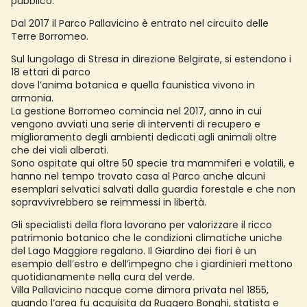
pubblico.
Dal 2017 il Parco Pallavicino è entrato nel circuito delle
Terre Borromeo.
Sul lungolago di Stresa in direzione Belgirate, si estendono i
18 ettari di parco
dove l’anima botanica e quella faunistica vivono in
armonia.
La gestione Borromeo comincia nel 2017, anno in cui
vengono avviati una serie di interventi di recupero e
miglioramento degli ambienti dedicati agli animali oltre
che dei viali alberati.
Sono ospitate qui oltre 50 specie tra mammiferi e volatili, e
hanno nel tempo trovato casa al Parco anche alcuni
esemplari selvatici salvati dalla guardia forestale e che non
sopravvivrebbero se reimmessi in libertà.
Gli specialisti della flora lavorano per valorizzare il ricco
patrimonio botanico che le condizioni climatiche uniche
del Lago Maggiore regalano. Il Giardino dei fiori è un
esempio dell’estro e dell’impegno che i giardinieri mettono
quotidianamente nella cura del verde.
Villa Pallavicino nacque come dimora privata nel 1855,
quando l’area fu acquisita da Ruggero Bonghi, statista e