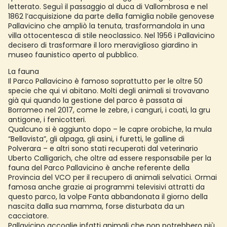
letterato. Seguì il passaggio al duca di Vallombrosa e nel
1862 l’acquisizione da parte della famiglia nobile genovese
Pallavicino che ampliò la tenuta, trasformandola in una
villa ottocentesca di stile neoclassico. Nel 1956 i Pallavicino
decisero di trasformare il loro meraviglioso giardino in
museo faunistico aperto al pubblico.
La fauna
Il Parco Pallavicino è famoso soprattutto per le oltre 50
specie che qui vi abitano. Molti degli animali si trovavano
già qui quando la gestione del parco è passata ai
Borromeo nel 2017, come le zebre, i canguri, i coati, la gru
antigone, i fenicotteri.
Qualcuno si è aggiunto dopo – le capre orobiche, la mula
“Bellavista”, gli alpaga, gli asini, i furetti, le galline di
Polverara – e altri sono stati recuperati dal veterinario
Uberto Calligarich, che oltre ad essere responsabile per la
fauna del Parco Pallavicino è anche referente della
Provincia del VCO per il recupero di animali selvatici. Ormai
famosa anche grazie ai programmi televisivi attratti da
questo parco, la volpe Fanta abbandonata il giorno della
nascita dalla sua mamma, forse disturbata da un
cacciatore.
Pallavicino accoglie infatti animali che non potrebbero più