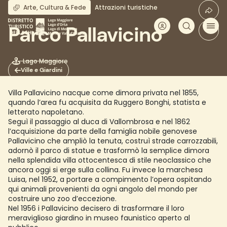
Salta
Arte, Cultura & Fede
Attrazioni turistiche
al
contenuto
Parco Pallavicino
principale
Lago Maggiore
Ville e Giardini
Villa Pallavicino nacque come dimora privata nel 1855,
quando l’area fu acquisita da Ruggero Bonghi, statista e
letterato napoletano.
Seguì il passaggio al duca di Vallombrosa e nel 1862
l’acquisizione da parte della famiglia nobile genovese
Pallavicino che ampliò la tenuta, costruì strade carrozzabili,
adornò il parco di statue e trasformò la semplice dimora
nella splendida villa ottocentesca di stile neoclassico che
ancora oggi si erge sulla collina. Fu invece la marchesa
Luisa, nel 1952, a portare a compimento l’opera ospitando
qui animali provenienti da ogni angolo del mondo per
costruire uno zoo d’eccezione.
Nel 1956 i Pallavicino decisero di trasformare il loro
meraviglioso giardino in museo faunistico aperto al