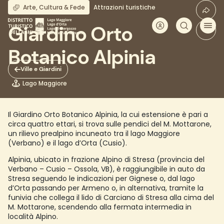
Salta
Arte, Cultura & Fede
Attrazioni turistiche
al
contenuto
Giardino Orto
principale
Botanico Alpinia
Ville e Giardini
Lago Maggiore
Il Giardino Orto Botanico Alpinia, la cui estensione è pari a
circa quattro ettari, si trova sulle pendici del M. Mottarone,
un rilievo prealpino incuneato tra il lago Maggiore
(Verbano) e il lago d’Orta (Cusio).
Alpinia, ubicato in frazione Alpino di Stresa (provincia del
Verbano – Cusio – Ossola, VB), è raggiungibile in auto da
Stresa seguendo le indicazioni per Gignese o, dal lago
d’Orta passando per Armeno o, in alternativa, tramite la
funivia che collega il lido di Carciano di Stresa alla cima del
M. Mottarone, scendendo alla fermata intermedia in
località Alpino.