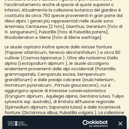
l’acclimatamento anche di specie di quote superiori o
inferiori. Attualmente la collezione botanica del giardino è
costituita da circa 750 specie provenienti in gran parte dai
rilievi alpini. I generi più rappresentati nelle aiuole sono:
Artemisia, Centaurea [2 foto], Dianthus, Geranium [foto di
G. sanguineum], Pulsatilla [foto di Pulsatilla patens],
Rhododendron e Silene [foto di Silene saxifraga].
Le aiuole ospitano inoltre specie dalle vistose fioriture
(Papaver atlanticum, Senecio abrotanifolium ) e circa 80
cultivar (Cosmos bipinnatus ). Oltre alla notissima Stella
alpina (Leotopodium alpinum ), le aiuole accolgono
endemismi provenienti dalle alpi occidentali (Potentilla
grammopetala, Campanula excisa, Sempervivum
grandiflorum) e dalle prealpi calcaree (Inula helenium ,
Horminum pyrenaicum , Primula glaucescens), cui si
aggiungono specie di interesse conservazionistico
(Eryngium alpinum , Aquilegia alpina, Gentiana lutea, Tulipa
sylvestris ssp. australis), di limitata diffusione regionale
(Epimedium alpinum, Saponaria lutea) e dalle incantevoli
fioriture (Dictamnus albus, Pulsatilla vulgaris ). La collezione
di Alpinia accoglie inoltre entità provenienti da altri sistemi
montuosi: Caucaso (Eryngium giganteum, Heracleum