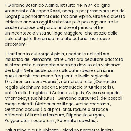
Il Giardino Botanico Alpinia, istituito nel 1934 da Igino
Ambrosini e Giuseppe Rossi, nacque per preservare uno dei
luoghi più panoramici della frazione Alpino. Grazie a questa
iniziativa ancora oggi il visitatore può passeggiare tra le
aiuole rocciose del parco fin dove il pendio offre
un’incantevole vista sul lago Maggiore, che spazia dalle
isole del golfo Borromeo fino alle catene montuose
circostanti.
Il territorio in cui sorge Alpinia, ricadente nel settore
insubrico del Piemonte, offre una flora peculiare adattata
al clima mite a impronta oceanica dovuto alla vicinanza
dei laghi. Nelle aiuole sono collocate specie comuni in
questi ambiti ma meno frequenti a livello regionale
(Erythronium dens-canis ), numerose felci (Osmunda
regalis, Blechnum spicant, Matteuccia struthiopteris),
entità delle brughiere (Calluna vulgaris, Cytisus scoparius,
Chamaecytisus hirsutus , Gentiana purpurea), dei pascoli
magri acidofili (Anthericum liliago, Arnica montana ,
Gentiana acaulis ) o di prati aridi, radure o di rocce
affioranti (Allium lusitanicum, Filipendula vulgaris,
Polygonatum odoratum , Potentilla rupestris).
L’altitudine a cui è ubicato il giardino permette inoltre