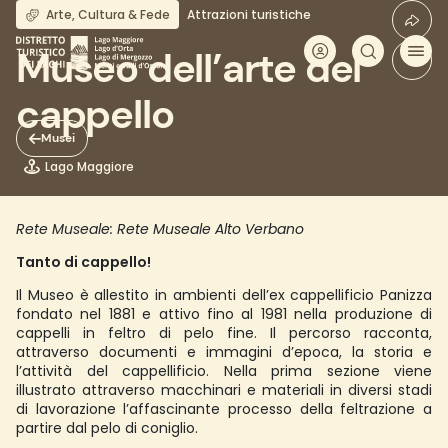
Salta
Arte, Cultura & Fede
Attrazioni turistiche
al
contenuto
Museo dell’arte del
principale
cappello
Musei
Lago Maggiore
Rete Museale: Rete Museale Alto Verbano
Tanto di cappello!
Il Museo è allestito in ambienti dell’ex cappellificio Panizza
fondato nel 1881 e attivo fino al 1981 nella produzione di
cappelli in feltro di pelo fine. Il percorso racconta,
attraverso documenti e immagini d’epoca, la storia e
l’attività del cappellificio. Nella prima sezione viene
illustrato attraverso macchinari e materiali in diversi stadi
di lavorazione l’affascinante processo della feltrazione a
partire dal pelo di coniglio.