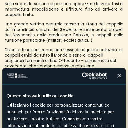
Nella seconda sezione si possono apprezzare le varie fasi di
informatura, modellazione e rifinitura fino ad arrivare al
cappello finito.
Una grande vetrina centrale mostra la storia del cappello
dai modelli più antichi, del Seicento e Settecento, a quelli
del Novecento della produzione Panizza, e cappelli dalla
funzione particolare (militari, ecclesiastici…).
Diverse donazioni hanno permesso di acquisire collezioni di
cappelli etnici da tutto il Mondo e serie di cappelli
artigianali femminili di fine Ottocento – prima metà del
Novecento, che vengono esposti a rotazione.
Ingresso con accessibilità
Di norma aperto da aprile ad ottobre
In altri giorni e orari su richiesta per gruppi/scolaresche.
Massimo due classi in contemporanea.
Questo sito web utilizza i cookie
Credit: Archivio Fotografico Distretto Turistico dei Laghi -
Utilizziamo i cookie per personalizzare contenuti ed
Lorenzo Pipi
annunci, per fornire funzionalità dei social media e per
E-mail
rete@unionelagomaggiore.it
analizzare il nostro traffico. Condividiamo inoltre
informazioni sul modo in cui utilizza il nostro sito con i
Telefono