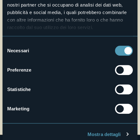
+39 0323 840809
nostri partner che si occupano di analisi dei dati web,
pubblicità e social media, i quali potrebbero combinarle
Sito web
con altre informazioni che ha fornito loro o che hanno
Live
raccolto dal suo utilizzo dei loro servizi.
25,2°
Corso Belvedere 279
Selezione
Cielo limpido
Necessari
28823 - Ghiffa (VB)
del
consenso
Preferenze
Statistiche
Marketing
Apri mappa
Mostra dettagli