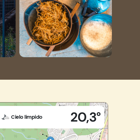
Live
20,3°
via Superiore, 46
Cielo limpido
28881 - Casale Corte Cerro (VB)