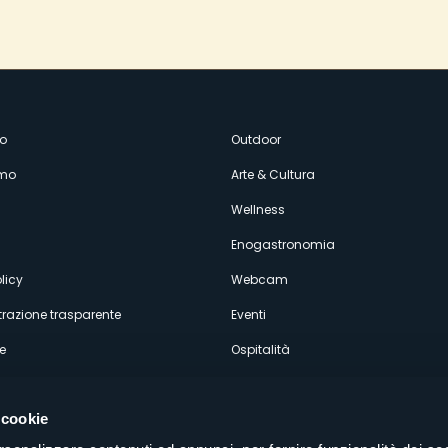
enù
o
Outdoor
amo
Arte & Cultura
econdario
Wellness
Enogastronomia
licy
Webcam
razione trasparente
Eventi
e
Ospitalità
 cookie