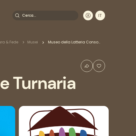
Cerca
IT
DE
EN
FR
tura & Fede
Musei
Museo della Latteria Consorziale Turnaria
e Turnaria