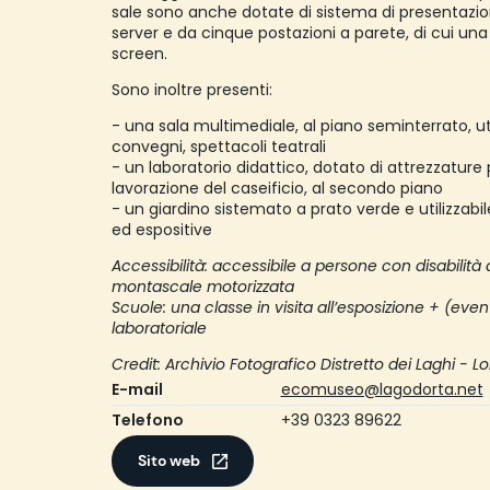
sale sono anche dotate di sistema di presentaz
server e da cinque postazioni a parete, di cui un
screen.
Sono inoltre presenti:
- una sala multimediale, al piano seminterrato, ut
convegni, spettacoli teatrali
- un laboratorio didattico, dotato di attrezzature p
lavorazione del caseificio, al secondo piano
- un giardino sistemato a prato verde e utilizzabile 
ed espositive
Accessibilità: accessibile a persone con disabili
montascale motorizzata
Scuole: una classe in visita all’esposizione + (eve
laboratoriale
Credit: Archivio Fotografico Distretto dei Laghi - Lo
E-mail
ecomuseo@lagodorta.net
Telefono
+39 0323 89622
Sito web