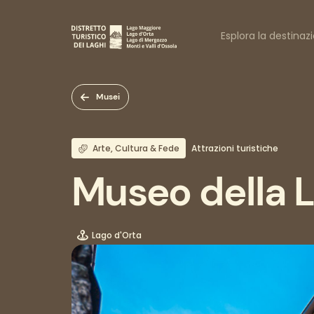
Salta
al
Naviga
contenuto
Esplora la destinaz
principale
princi
Musei
Arte, Cultura & Fede
Attrazioni turistiche
Museo della L
Lago d'Orta