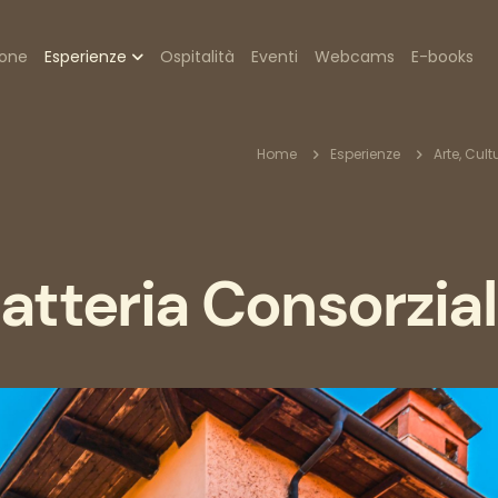
zione
ione
Esperienze
Ospitalità
Eventi
Webcams
E-books
pale
Briciole
Home
Esperienze
Arte, Cul
di
atteria Consorzial
pane