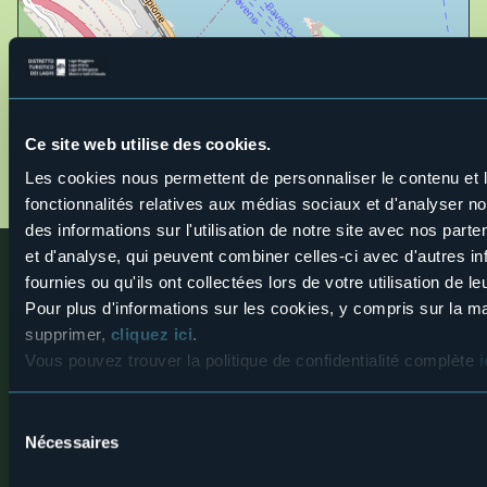
Ouvrir la carte
Ce site web utilise des cookies.
3_lago_20maggiore_20isola_20dei_20pescatori_2
Les cookies nous permettent de personnaliser le contenu et l
01_2.jpg
fonctionnalités relatives aux médias sociaux et d'analyser n
des informations sur l'utilisation de notre site avec nos part
et d'analyse, qui peuvent combiner celles-ci avec d'autres i
Proche
fournies ou qu'ils ont collectées lors de votre utilisation de l
Découvrez des lieux, les expériences et les activités à
Pour plus d'informations sur les cookies, y compris sur la ma
proximité
supprimer,
cliquez ici
.
Vous pouvez trouver la politique de confidentialité complète
i
1
Sélection
Villages
Musées
Nécessaires
du
Isola dei Pescatori - Village
Casa Museo Andre
consentement
d'excellence