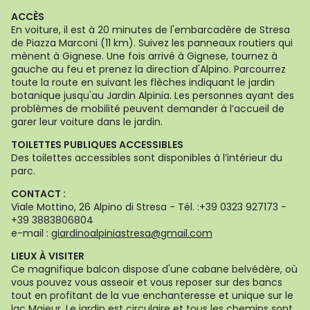
ACCÈS
En voiture, il est à 20 minutes de l'embarcadère de Stresa
de Piazza Marconi (11 km). Suivez les panneaux routiers qui
mènent à Gignese. Une fois arrivé à Gignese, tournez à
gauche au feu et prenez la direction d'Alpino. Parcourrez
toute la route en suivant les flèches indiquant le jardin
botanique jusqu'au Jardin Alpinia. Les personnes ayant des
problèmes de mobilité peuvent demander à l’accueil de
garer leur voiture dans le jardin.
TOILETTES PUBLIQUES ACCESSIBLES
Des toilettes accessibles sont disponibles à l’intérieur du
parc.
CONTACT :
Viale Mottino, 26 Alpino di Stresa - Tél. :+39 0323 927173 -
+39 3883806804
e-mail :
giardinoalpiniastresa@gmail.com
LIEUX À VISITER
Ce magnifique balcon dispose d'une cabane belvédère, où
vous pouvez vous asseoir et vous reposer sur des bancs
tout en profitant de la vue enchanteresse et unique sur le
lac Majeur. Le jardin est circulaire et tous les chemins sont