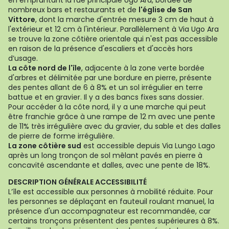
en empruntant la rue principale Ugo Ara, bordée de
nombreux bars et restaurants et de
l'église de San
Vittore
, dont la marche d'entrée mesure 3 cm de haut à
l'extérieur et 12 cm à l'intérieur. Parallèlement à Via Ugo Ara
se trouve la zone côtière orientale qui n'est pas accessible
en raison de la présence d'escaliers et d'accès hors
d’usage.
La côte nord de l'île
, adjacente à la zone verte bordée
d'arbres et délimitée par une bordure en pierre, présente
des pentes allant de 6 à 8% et un sol irrégulier en terre
battue et en gravier. Il y a des bancs fixes sans dossier.
Pour accéder à la côte nord, il y a une marche qui peut
être franchie grâce à une rampe de 12 m avec une pente
de 11% très irrégulière avec du gravier, du sable et des dalles
de pierre de forme irrégulière.
La zone côtière sud
est accessible depuis Via Lungo Lago
après un long tronçon de sol mêlant pavés en pierre à
concavité ascendante et dalles, avec une pente de 18%.
DESCRIPTION GÉNÉRALE ACCESSIBILITÉ
L’île est accessible aux personnes à mobilité réduite. Pour
les personnes se déplaçant en fauteuil roulant manuel, la
présence d'un accompagnateur est recommandée, car
certains tronçons présentent des pentes supérieures à 8%.