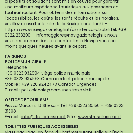
dispositifs et solutions sont mis en œuvre pour garantir
une meilleure expérience touristique aux passagers en
fauteuil roulant. Pour obtenir des informations sur
l'accessibilité, les coûts, les tarifs réduits et les horaires,
veuillez consulter le site de la Navigazione Laghi –
https://www.navigazionelaghi.it/assistenza-disabili
tél. +39
0322 233200 –
infomaggiore@navigazionelaghi.it
Nous
vous recommandons de contacter la Navigazione au
moins quelques heures avant le départ.
PARKINGS
POLICE MUNICIPALE :
Téléphone
+39 0323.932994 Siège police municipale
+39 0323.934593 Commandant police municipale
Mobile : +39 320.9242473 Contact urgences
E-mail :
polizialocale@comune.stresa.vb.it
OFFICE DE TOURISME :
Piazza Marconi, 16 Stresa - Tél. +39 0323 30150 – +39 0323
31308
E-mail :
info@stresaturismo.it
Site :
www.stresaturismo.it
TOILETTES PUBLIQUES ACCESSIBLES
Via Lungo Lago, en face du bar/restaurant Italia sur l'Isola