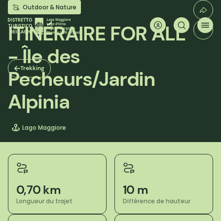
Aller
Outdoor & Nature
au
contenu
ITINÉRAIRE FOR ALL
principal
- Île des
Trekking
Pecheurs/Jardin
Alpinia
Lago Maggiore
0,70 km
10 m
Longueur du trajet
Différence de hauteur