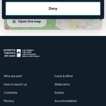
Deny
Open the map
Menù
Who we are?
Food & Wine
How to reach us
Webcams
secondario
Contacts
Events
Privacy
Accomodation