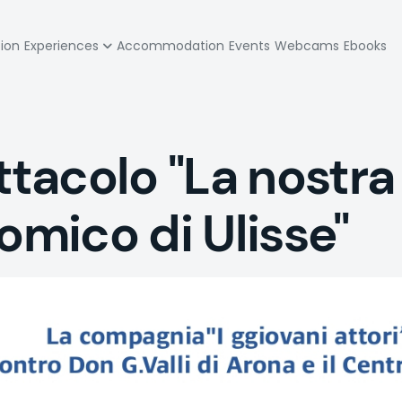
zione
tion
Experiences
Accommodation
Events
Webcams
Ebooks
pale
acolo "La nostra o
omico di Ulisse"