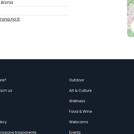
 Arona
ona.no.it
enù
re?
Outdoor
each us
Art & Culture
econdario
s
Wellness
Food & Wine
licy
Webcams
razione trasparente
Events