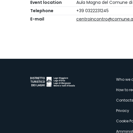
Event location
Aula Magna del Comune di
Telephone
+39 0322231245
E-mail
centroincontro@comune.ar
M
Who we a
How to r
s
Contact
Privacy
Cookie Po
Amminist