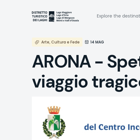
Skip
to
Naviga
main
Explore the destina
content
princi
Arte, Cultura e Fede
14 MAG
ARONA - Spett
viaggio tragic