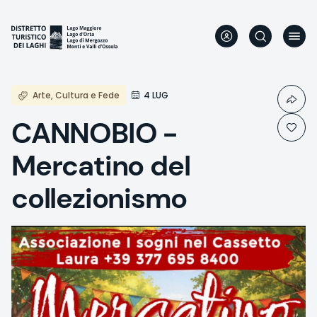
Skip
to
main
content
Arte, Cultura e Fede
4 LUG
CANNOBIO -
Mercatino del
collezionismo