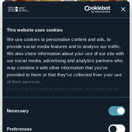
Sabato 4 Luglio 2026
, sul lungolago di Cannobio
dalle
This website uses cookies
9:00 alle 18:00
si terrà il
Mercatino del collezionismo
, tra
We use cookies to personalise content and ads, to
curiosità e oggetti unici da scoprire.
provide social media features and to analyse our traffic.
Durante l'estate ci sarà un altro
appuntamento
con il
We also share information about your use of our site with
Mercatino del collezionismo a Cannobio:
Sabato 15 agosto (in occasione dello Spazzacà)
our social media, advertising and analytics partners who
may combine it with other information that you’ve
L'ingresso è gratuito
.
provided to them or that they’ve collected from your use
Event organizer
of their services.
Associazione "I sogni nel cassetto"
For further information about cookies, including how to
Event location
manage and delete them
click here
.
Lungolago di Cannobio
You can find the full Privacy Policy
here
Telephone
Consent
+39 3776958400
Necessary
Selection
E-mail
info@turismocannobio.it
Preferences