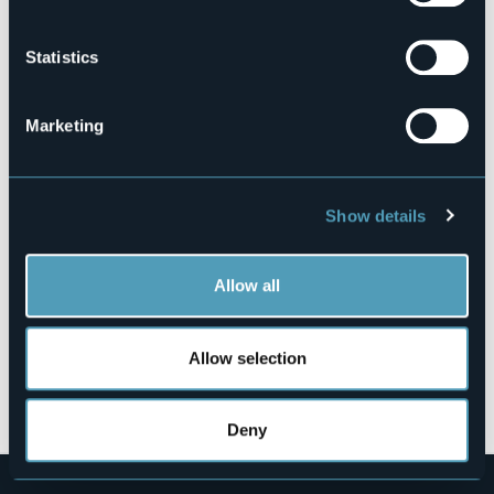
Website
https://www.turismocannobio.it/dettaglio-proposta.aspx?
sezione=eventi&id=5089
Statistics
Marketing
Lungolago Cannobio 28
28822 - Cannobio (VB)
Show details
Allow all
Allow selection
Open the map
Deny