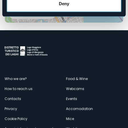
Deny
Open the map
Menù
Who we are?
Food & Wine
How to reach us
Webcams
secondario
Contacts
Events
Privacy
Accomodation
Cookie Policy
Mice