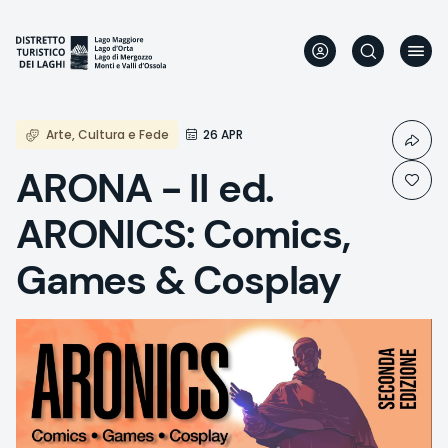
Skip
to
main
content
Arte, Cultura e Fede
26 APR
ARONA - II ed.
ARONICS: Comics,
Games & Cosplay