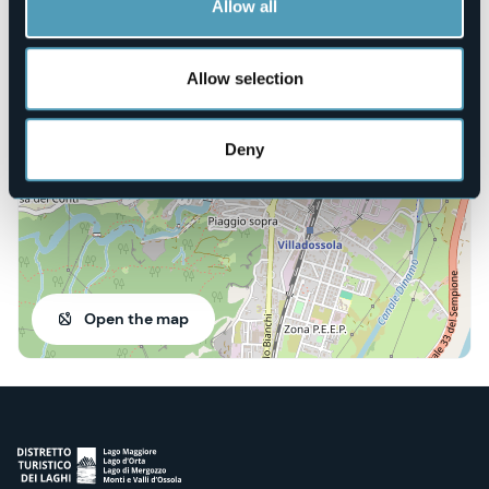
Allow all
Corso Italia, 13
Allow selection
28844 - Villadossola (VB)
Deny
Open the map