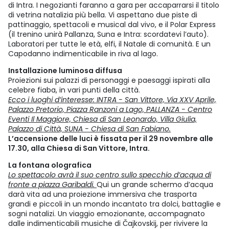
di Intra. I negozianti faranno a gara per accaparrarsi il titolo
di vetrina natalizia più bella. Vi aspettano due piste di
pattinaggio, spettacoli e musical dal vivo, e il Polar Express
(il trenino unirà Pallanza, Suna e Intra: scordatevi l’auto).
Laboratori per tutte le età, elfi, il Natale di comunità. E un
Capodanno indimenticabile in riva al lago.
Installazione luminosa diffusa
Proiezioni sui palazzi di personaggi e paesaggi ispirati alla
celebre fiaba, in vari punti della città.
Ecco i luoghi d’interesse: INTRA - San Vittore, Via XXV Aprile,
Palazzo Pretorio, Piazza Ranzoni a Lago, PALLANZA - Centro
Eventi Il Maggiore, Chiesa di San Leonardo, Villa Giulia,
Palazzo di Città, SUNA - Chiesa di San Fabiano.
L’accensione delle luci è fissata per il 29 novembre alle
17.30, alla Chiesa di San Vittore, Intra.
La fontana olografica
Lo spettacolo avrà il suo centro sullo specchio d’acqua di
fronte a piazza Garibaldi.
Qui un grande schermo d’acqua
darà vita ad una proiezione immersiva che trasporta
grandi e piccoli in un mondo incantato tra dolci, battaglie e
sogni natalizi. Un viaggio emozionante, accompagnato
dalle indimenticabili musiche di Čajkovskij, per rivivere la