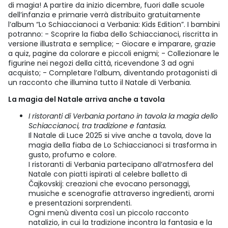
di magia! A partire da inizio dicembre, fuori dalle scuole
dell’infanzia e primarie verrà distribuito gratuitamente
l’album “Lo Schiaccianoci a Verbania: Kids Edition”. I bambini
potranno: - Scoprire la fiaba dello Schiaccianoci, riscritta in
versione illustrata e semplice; - Giocare e imparare, grazie
a quiz, pagine da colorare e piccoli enigmi; - Collezionare le
figurine nei negozi della città, ricevendone 3 ad ogni
acquisto; - Completare l’album, diventando protagonisti di
un racconto che illumina tutto il Natale di Verbania.
La magia del Natale arriva anche a tavola
I ristoranti di Verbania portano in tavola la magia dello
Schiaccianoci, tra tradizione e fantasia.
Il Natale di Luce 2025 si vive anche a tavola, dove la
magia della fiaba de Lo Schiaccianoci si trasforma in
gusto, profumo e colore.
I ristoranti di Verbania partecipano all’atmosfera del
Natale con piatti ispirati al celebre balletto di
Čajkovskij: creazioni che evocano personaggi,
musiche e scenografie attraverso ingredienti, aromi
e presentazioni sorprendenti.
Ogni menù diventa così un piccolo racconto
natalizio, in cui la tradizione incontra la fantasia e la