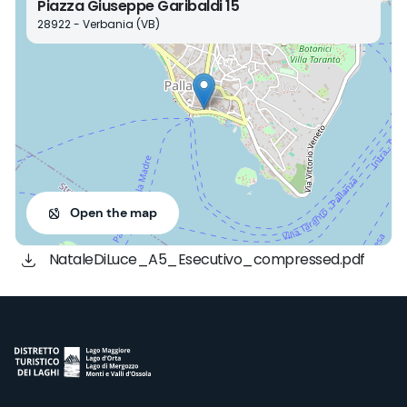
Piazza Giuseppe Garibaldi 15
28922 - Verbania (VB)
Open the map
NataleDiLuce_A5_Esecutivo_compressed.pdf