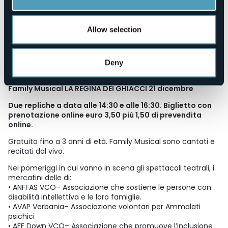
Qui il calendario degli spettacoli:
Family Musical TIC TAC 24 GIORNI A NATALE 30 novembre
Allow selection
Family Musical WONKA I SEGRETI DELLA FABBRICA DI
CIOCCOLATO 7 dicembre
Deny
SPETTACOLO NATALIZIO DI MAGIA 14 dicembre
Family Musical LA REGINA DEI GHIACCI 21 dicembre
Due repliche a data alle 14:30 e alle 16:30. Biglietto con
prenotazione online euro 3,50 più 1,50 di prevendita
online.
Gratuito fino a 3 anni di età. Family Musical sono cantati e
recitati dal vivo.
Nei pomeriggi in cui vanno in scena gli spettacoli teatrali, i
mercatini delle di:
• ANFFAS VCO– Associazione che sostiene le persone con
disabilità intellettiva e le loro famiglie.
• AVAP Verbania– Associazione volontari per Ammalati
psichici
• AFF Down VCO– Associazione che promuove l’inclusione