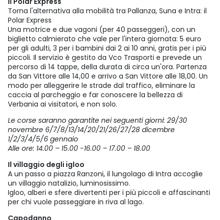
Il Polar Express
Torna l'alternativa alla mobilità tra Pallanza, Suna e Intra: il
Polar Express
Una motrice e due vagoni (per 40 passeggeri), con un
biglietto calmierato che vale per l'intera giornata: 5 euro
per gli adulti, 3 per i bambini dai 2 ai 10 anni, gratis per i più
piccoli. Il servizio è gestito da Vco Trasporti e prevede un
percorso di 14 tappe, della durata di circa un'ora. Partenza
da San Vittore alle 14,00 e arrivo a San Vittore alle 18,00. Un
modo per alleggerire le strade dal traffico, eliminare la
caccia al parcheggio e far conoscere la bellezza di
Verbania ai visitatori, e non solo.
Le corse saranno garantite nei seguenti giorni: 29/30
novembre 6/7/8/13/14/20/21/26/27/28 dicembre
1/2/3/4/5/6 gennaio
Alle ore: 14.00 – 15.00 -16.00 – 17.00 – 18.00
Il villaggio degli igloo
A un passo a piazza Ranzoni, il lungolago di Intra accoglie
un villaggio natalizio, luminosissimo.
Igloo, alberi e sfere divertenti per i più piccoli e affascinanti
per chi vuole passeggiare in riva al lago.
Capodanno