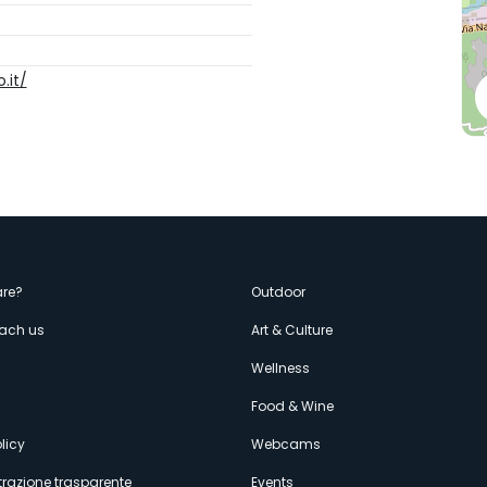
.it/
enù
re?
Outdoor
each us
Art & Culture
econdario
s
Wellness
Food & Wine
licy
Webcams
razione trasparente
Events