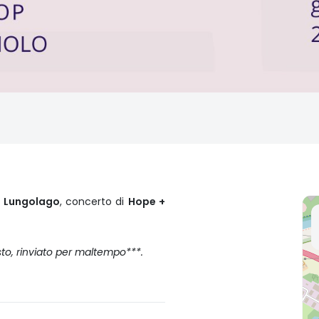
l Lungolago
, concerto di
Hope +
to, rinviato per maltempo***.