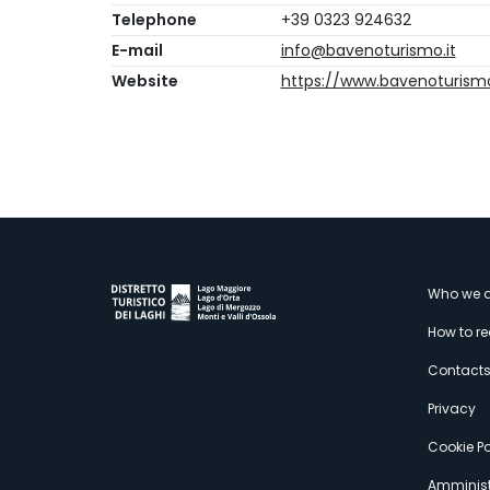
Telephone
+39 0323 924632
E-mail
info@bavenoturismo.it
Website
https://www.bavenoturismo
M
Who we a
How to r
s
Contact
Privacy
Cookie Po
Amminist