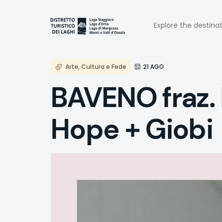
Skip
to
Naviga
main
Explore the destina
content
princi
Arte, Cultura e Fede
21 AGO
BAVENO fraz. 
Hope + Giobi