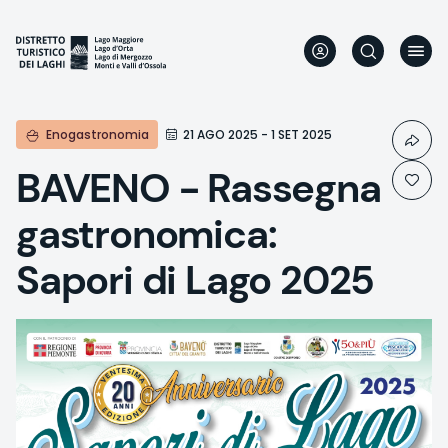
Skip
to
main
content
Enogastronomia
21 AGO 2025 - 1 SET 2025
BAVENO - Rassegna
gastronomica:
Sapori di Lago 2025