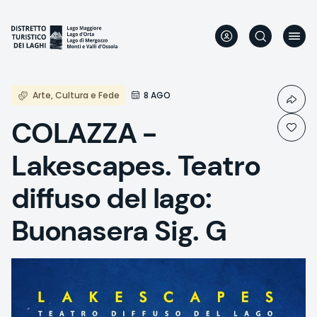
Skip
to
main
content
Arte, Cultura e Fede
8 AGO
COLAZZA -
Lakescapes. Teatro
diffuso del lago:
Buonasera Sig. G