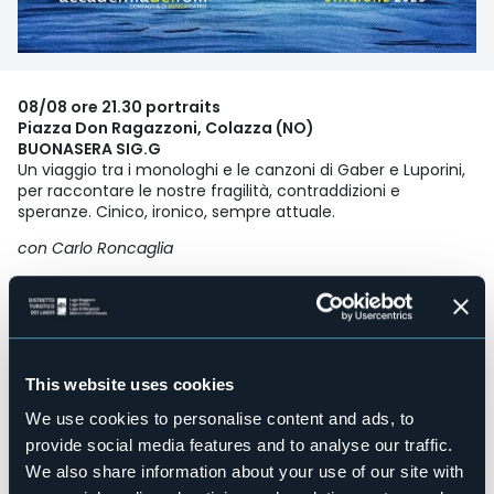
08/08 ore 21.30 portraits
Piazza Don Ragazzoni, Colazza (NO)
BUONASERA SIG.G
Un viaggio tra i monologhi e le canzoni di Gaber e Luporini,
per raccontare le nostre fragilità, contraddizioni e
speranze. Cinico, ironico, sempre attuale.
con Carlo Roncaglia
e con Max Altieri chitarre | Enrico De Lotto basso | Matteo
Pagliardi batteria
testi e musiche Giorgio Gaber, Sandro Luporini
arrangiamenti Accademia dei Folli
This website uses cookies
Prenotazione obbligatoria
We use cookies to personalise content and ads, to
provide social media features and to analyse our traffic.
Prenotare ai seguenti recapiti
We also share information about your use of our site with
email
prenotazioni@accademiadeifolli.com