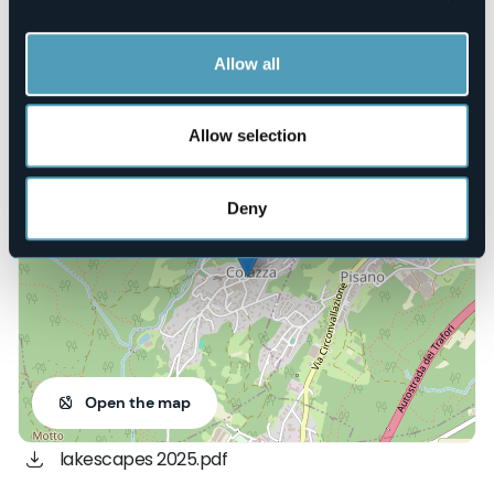
prenotazioni@accademiadeifolli.com
Website
https://www.accademiadeifolli.com/22/calendario#cats105
Allow all
Allow selection
Piazza Don Ragazzoni
28010 - Colazza (NO)
Deny
Open the map
lakescapes 2025.pdf