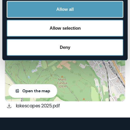
https://www.accademiadeifolli.com/22/calendario#cats105
Allow all
Via Cucchetta, 1
Allow selection
28040 - Dormelletto (NO)
Deny
Open the map
lakescapes 2025.pdf