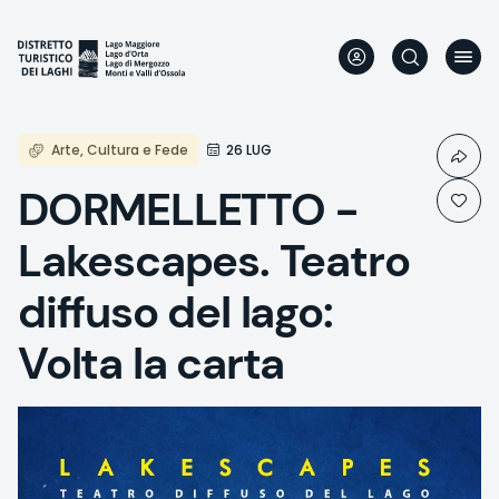
Skip
to
main
content
Arte, Cultura e Fede
26 LUG
DORMELLETTO -
Lakescapes. Teatro
diffuso del lago:
Volta la carta