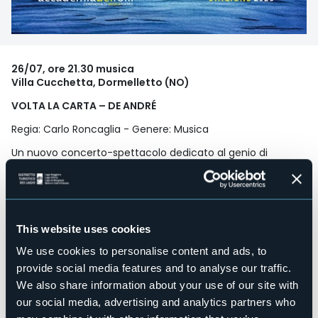
26/07, ore 21.30 musica
Villa Cucchetta, Dormelletto (NO)
VOLTA LA CARTA – DE ANDRÉ
Regia: Carlo Roncaglia - Genere: Musica
Un nuovo concerto-spettacolo dedicato al genio di
Fabrizio De André,
con canzoni celebri e gemme meno conosciute,
reinterpretate e
riarrangiate in modo intimo, delicato e poetico.
This website uses cookies
Prenotazione obbligatoria
We use cookies to personalise content and ads, to
Prenotare ai seguenti recapiti
provide social media features and to analyse our traffic.
email
prenotazioni@accademiadeifolli.com
We also share information about your use of our site with
tel/whatsapp +39 345 6778879
our social media, advertising and analytics partners who
BIGLIETTI