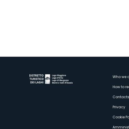
M
Who we a
How to r
s
Contact
Privacy
Cookie Po
Amminist