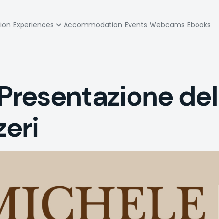
zione
tion
Experiences
Accommodation
Events
Webcams
Ebooks
pale
esentazione del l
zeri