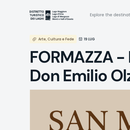
Skip
to
Naviga
main
Explore the destina
content
princi
Arte, Cultura e Fede
19 LUG
FORMAZZA - Pr
Don Emilio Ol