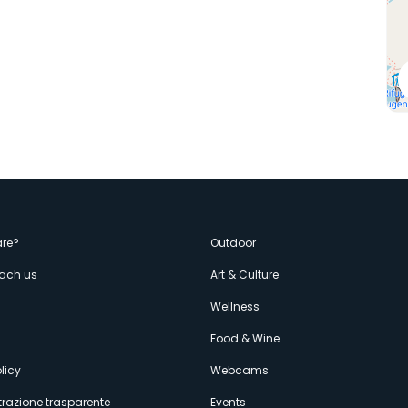
enù
re?
Outdoor
each us
Art & Culture
econdario
s
Wellness
Food & Wine
licy
Webcams
razione trasparente
Events