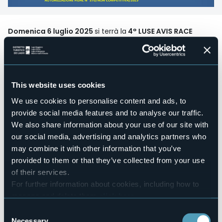
Domenica 6 luglio 2025
si terrà la
4° LUSE AVIS RACE
Camminata non competitiva di 10 Km
Programma
Ore 8:30 ritrovo nei pressi del parcheggio dell’Alpe
This website uses cookies
Lusentino.
We use cookies to personalise content and ads, to
Apertura iscrizioni con assegnazione pettorale. Nessuna
provide social media features and to analyse our traffic.
preiscrizione nei giorni precedenti.
Ore 10:00 partenza dall'alpe Lusentino (circa 1100 mslm). Il
We also share information about your use of our site with
percorso ad anello prevede la salita al laghetto dell'alpe
our social media, advertising and analytics partners who
Casalavera (circa 1600 mslm), giro di boa della
may combine it with other information that you’ve
camminata, attraversando la pineta (pista di fondo), la
provided to them or that they’ve collected from your use
zona dell'alpe Foppiano, la zona dell'alpe Torcelli e ritorno. Il
dislivello positivo totale è pari a circa 500 metri.
of their services.
For further information about cookies, including how to
A seguire griglia, cucina, birra, musica, giochi!
manage and delete them
click here
.
Costo iscrizione: € 10.
You can find the full Privacy Policy
here
Consent
Necessary