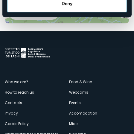
Deny
Open the map
Menù
Who we are?
Food & Wine
How to reach us
Webcams
secondario
Contacts
Events
Privacy
Accomodation
Cookie Policy
Mice