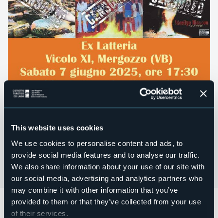
This website uses cookies
We use cookies to personalise content and ads, to
provide social media features and to analyse our traffic.
We also share information about your use of our site with
our social media, advertising and analytics partners who
may combine it with other information that you’ve
provided to them or that they’ve collected from your use
Sabato 7 giugno alle ore 17,30
si terrà
SCANDALO IN
COPERTINA
(Censura, musica e immagini dagli anni ‘60 al
of their services.