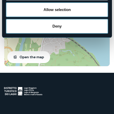
28802 - Mergozzo (VB)
Allow selection
Deny
Open the map