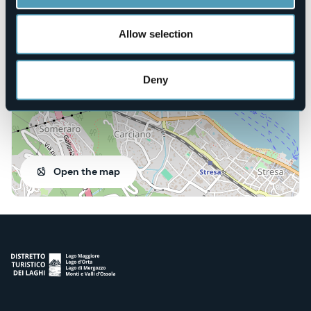
Piazzale Lido
28838 - Stresa (VB)
Allow selection
Deny
Open the map