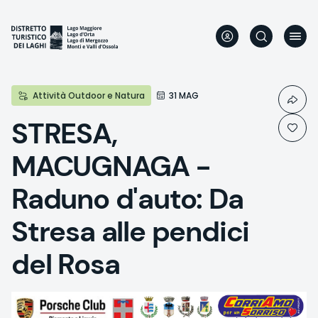
Skip
to
main
content
Attività Outdoor e Natura
31 MAG
STRESA,
MACUGNAGA -
Raduno d'auto: Da
Stresa alle pendici
del Rosa