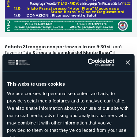
Sabato 31 maggio con partenza alla ore 9:30
si terrà
l’evento
“da Stresa alle pendici del Monte Rosa”
il
Raduno di vetture Porsche di Porsche Club Piemonte e
Liguria, organizzato dall’ associazione “Corriamo per un
sorriso”.
Saranno oltre 30 le Porsche che partiranno da Stresa
sabato mattina, oltre a 8 vetture di pregio Porsche del
This website uses cookies
gruppo “Scalda Gomme Team” by Corriamo per un sorriso
e 6 vetture Porsche dello staff “ Porsche Club Piemonte e
We use cookies to personalise content and ads, to
Liguria” a supporto dei partecipanti, che apriranno la sfilata
provide social media features and to analyse our traffic.
delle vetture.
We also share information about your use of our site with
Da Bannio Anzino, a fare da supporto alle numerose
our social media, advertising and analytics partners who
vetture che saliranno in Valle Anzasca, si aggiungeranno
anche i ragazzi del Gruppo Volontari Ambulanza di
may combine it with other information that you’ve
Macugnaga, per raggiungere la piazza del Municipio in
provided to them or that they’ve collected from your use
Frazione Staffa, dove intorno alle 16, alla presenza del Vice