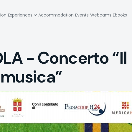
zione
tion
Experiences
Accommodation
Events
Webcams
Ebooks
pale
 - Concerto “Il
 musica”