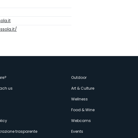
la.it
sola.it/
enù
re?
Outdoor
each us
Art & Culture
econdario
s
Wellness
Food & Wine
licy
Webcams
razione trasparente
Events