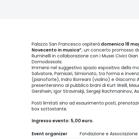
Palazzo San Francesco ospiterà
domenica 18 magg
Novecento in musica”
, un concerto promosso d
Ruminelli in collaborazione con i Musei Civici Gia
Domodossola.
Immersi nel suggestivo spazio espositivo della mo
Salvatore, Parnisari, Simionato, tra forma e invenz
(pianoforte), Indro Borreani (violino) e Giacomo 
presenteranno al pubblico brani di Kurt Weill, Ma
Gershwin, Igor Stravinskji, Sergeji Rachmaninov, A
Posti limitati sino ad esaurimento posti, prenotaz
box sottostante.
Ingresso evento: 5,00 euro.
Event organizer
Fondazione e Associazione 