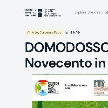
Skip
to
Naviga
main
Explore the destina
content
princi
Arte, Cultura e Fede
18 MAG
DOMODOSSOLA
Novecento in