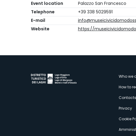
Event location
Palazzo San Francesco
Telephone
+39 338 5029591
E-mail
info@museicivicidomodosso
Website
https://museicivicidomodos
M
Who we a
How to r
s
Contact
Privacy
Cookie Po
Amminist