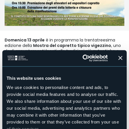
Domenica 13 aprile
è in programma la trentatreesima
edizione della
Mostra del capretto tipico vigezzino
, uno
degli appuntamenti legati alle tradizioni più autentiche e
genuine delle Alpi, organizzata come di consueto la
Domenica delle Palme dall’Associazione Agricoltori ed
Allevatori Valle Vigezzo
presso l’area del Centro del Fondo in
via Belcastro.
This website uses cookies
Ecco il programma della giornata:
We use cookies to personalise content and ads, to
ore 9.00 inizio raduno dei capretti tipici vigezzini,
provide social media features and to analyse our traffic.
allevati nelle aziende agricole della Valle Vigezzo;
We also share information about your use of our site with
ore 10.00 apertura zona esposizione dei capretti e
delle capre adulte di varie razze allevate in Valle
our social media, advertising and analytics partners who
Vigezzo;
may combine it with other information that you’ve
ore 11.00 degustazione e vendita di prodotti tipici
provided to them or that they’ve collected from your use
vigezzini dei produttori locali;
of their services.