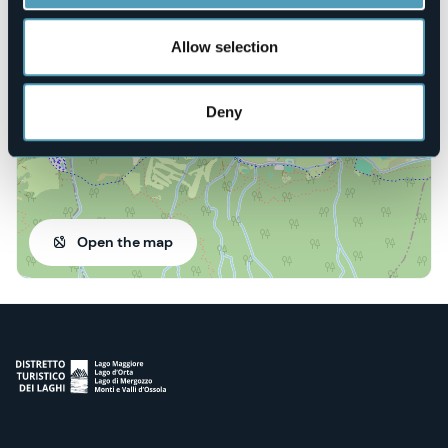
via Belcastro
28857 - Santa Maria Maggiore (VB)
Allow selection
Deny
Open the map