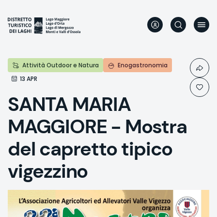
Skip
to
main
content
Attività Outdoor e Natura
Enogastronomia
13 APR
SANTA MARIA
MAGGIORE - Mostra
del capretto tipico
vigezzino