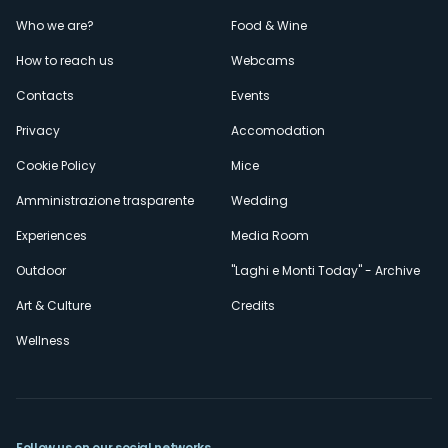
Menù
Who we are?
Food & Wine
How to reach us
Webcams
secondario
Contacts
Events
Privacy
Accomodation
Cookie Policy
Mice
Amministrazione trasparente
Wedding
Experiences
Media Room
Outdoor
"Laghi e Monti Today" - Archive
Art & Culture
Credits
Wellness
Follow us on our social networks