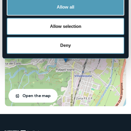
musicale-di-comune-di…
Allow all
Allow selection
Corso Italia, 13
28844 - Villadossola (VB)
Deny
Open the map