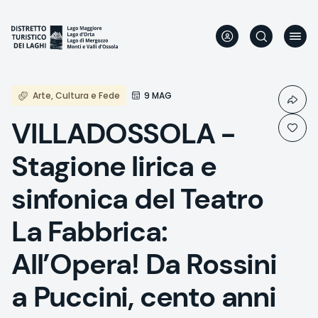
Skip
to
main
content
Arte, Cultura e Fede
9 MAG
VILLADOSSOLA -
Stagione lirica e
sinfonica del Teatro
La Fabbrica:
All’Opera! Da Rossini
a Puccini, cento anni