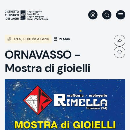
Skip
to
main
content
Arte, Cultura e Fede
21 MAR
ORNAVASSO -
Mostra di gioielli