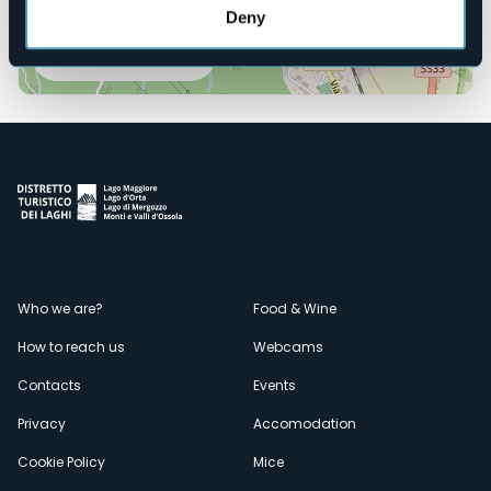
Deny
Open the map
Menù
Who we are?
Food & Wine
How to reach us
Webcams
secondario
Contacts
Events
Privacy
Accomodation
Cookie Policy
Mice