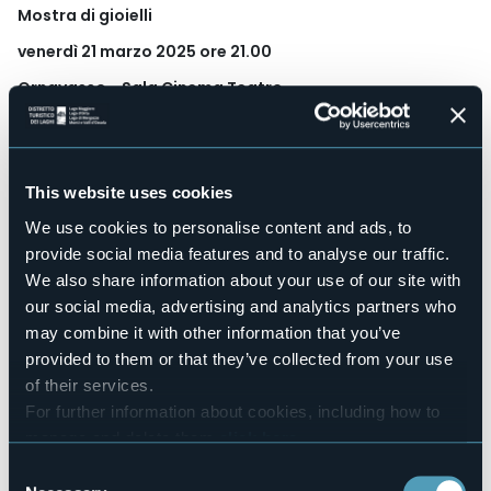
Mostra di gioielli
venerdì 21 marzo 2025 ore 21.00
Ornavasso - Sala Cinema Teatro
Esposizione e conferenze divulgative su "Animalier" e
"Cammei"
Relatore: M° Alessio Lucchini
This website uses cookies
Metalli Preziosi e le Gemme
Elementi che la Natura ci dona per godere di quella luce
We use cookies to personalise content and ads, to
unica che posseggono. Da sempre, da essi affascinati, gli
provide social media features and to analyse our traffic.
uomini li hanno lavorati e trasformati in gioielli. In queste
We also share information about your use of our site with
giornate sarà proposta, con la sapiente guida del Maestro
Alessio Lucchini (esperto ed appassionato di Storia della
our social media, advertising and analytics partners who
Gioielleria), una raccolta di alcuni oggetti che, come tutti i
may combine it with other information that you’ve
gioielli, sono legati ad eventi importanti della nostra vita: la
provided to them or that they’ve collected from your use
nascita, il fidanzamento, il matrimonio e altro.
of their services.
I Gioielli esposti non saranno in vendita.
For further information about cookies, including how to
manage and delete them
click here
.
INGRESSO LIBERO
You can find the full Privacy Policy
here
Event organizer
Consent