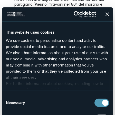
partigiano "Pierino" Travaini nell'80° del martirio e
partenza della CAMMINATA PARTIGIANA.
Camminiamo con Rolando Bariselli, Martino Barni,
Gabriele Biava, Mario Bonicalza, Gianni Gioria, Pierino
Manni, Carlo Mozzi, Giuseppe Sacchi e Aldo Sala.
Ore 10:30 Arrivo al monumento di Montrigiasco
This website uses cookies
attraverso il sentiero percorso il 16 marzo 1945 dai 9
partigiani trucidati dai nazifascisti.
We use cookies to personalise content and ads, to
Ore 11:00 Cerimonia pubblica alla presenza di
provide social media features and to analyse our traffic.
istituzioni, associazioni e cittadini. Al termine aperitivo
We also share information about your use of our site with
alla topia offerto da Gruppo Alpini di Mercurago e
dall'Associazione Montrigiasco Nostra.
our social media, advertising and analytics partners who
may combine it with other information that you’ve
In caso di maltempo la Camminata Partigiana non avrà
provided to them or that they’ve collected from your use
luogo, così come nel caso di pioggia nei giorni precedenti,
of their services.
causa impraticabilità del sentiero. Si Svolgerà solo la
For further information about cookies, including how to
cerimonia alle ore 11:00 presso i locali dell'ex scuola di
manage and delete them
click here
.
Montrigiasco.
You can find the full Privacy Policy
here
Event organizer
Consent
A.N.P.I. sezione Carlo Barberi di Arona
Necessary
Selection
Event location
Vedi programma