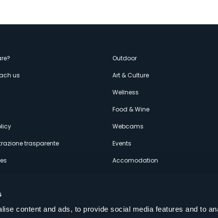
enù
re?
Outdoor
each us
Art & Culture
econdario
s
Wellness
Food & Wine
licy
Webcams
razione trasparente
Events
ces
Accomodation
s
ise content and ads, to provide social media features and to an