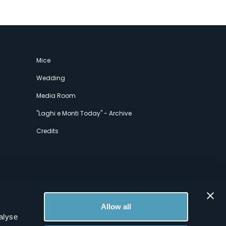
Mice
Wedding
Media Room
"Laghi e Monti Today" - Archive
Credits
Allow all
alyse