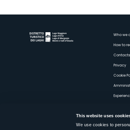
M
Who we a
How to r
s
Contact
Privacy
Cookie Po
Amminist
Experien
This website uses cookie
We use cookies to personal