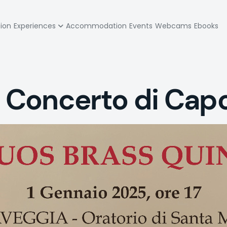
zione
tion
Experiences
Accommodation
Events
Webcams
Ebooks
pale
 Concerto di Cap