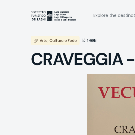
Skip
to
Naviga
main
Explore the destina
content
princi
Arte, Cultura e Fede
1 GEN
CRAVEGGIA -