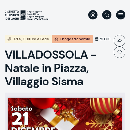
Skip
to
main
content
Arte, Cultura e Fede
Enogastronomia
21 DIC
VILLADOSSOLA -
Natale in Piazza,
Villaggio Sisma