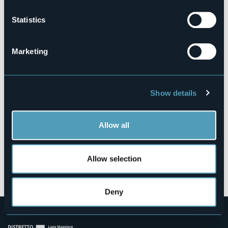
NORD/100064411461298/
Statistics
Villaggio Sisma
Marketing
28844 - Villadossola (VB)
Show details
Allow all
Allow selection
Open the map
Deny