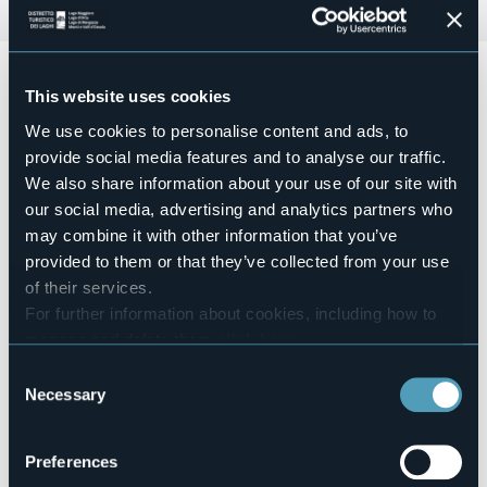
Il Natale si avvicina ed anche per quest’anno il
Comitato di
Quartiere Villa Nord
presenta il richiestissimo
‘NATALE IN
This website uses cookies
PIAZZA’ al Villaggio Sisma
!
We use cookies to personalise content and ads, to
Sabato 21 Dicembre
la grande serata prevedrà:
provide social media features and to analyse our traffic.
Dalle 18:00 alle 19:30
distribuzione polenta, salamini e
We also share information about your use of our site with
gorgonzola (NO prenotazione), i circoli e bar della piazza
our social media, advertising and analytics partners who
offriranno un posto caldo a sedere;
Alle 20:00
momento per i bimbi di preghiera in Chiesa;
may combine it with other information that you’ve
Alle 20:30
aspetteremo tutti assieme l’arrivo di Babbo
provided to them or that they’ve collected from your use
Natale che consegnerà i doni ai bambini!
of their services.
Non mancate!
For further information about cookies, including how to
In caso di maltempo l'evento si svolgerà regolarmente
manage and delete them
click here
.
Event organizer
You can find the full Privacy Policy
here
Consent
Comitato di Quartiere Villa Nord
Necessary
Selection
Event location
Villaggio Sisma
Website
Preferences
https://www.facebook.com/people/Quartiere-VILLA-