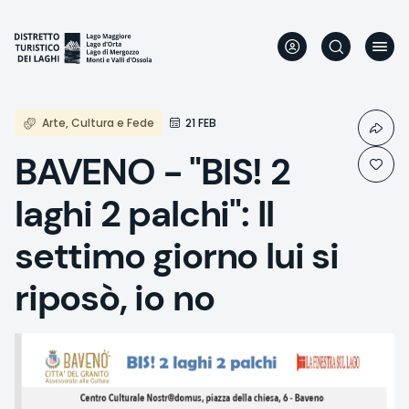
Skip
to
main
content
Arte, Cultura e Fede
21 FEB
BAVENO - "BIS! 2
laghi 2 palchi": Il
settimo giorno lui si
riposò, io no