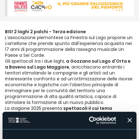
BIS! 2 laghi 2 palchi - Terza edizione
L’associazione piemontese La Finestra sul Lago propone un
cartellone che prende spunto dall'esperienza acquisita nei
17 anni di programmazione della rassegna musicale Un
Paese a Sei Corde.
Gli spettacoli tra i due laghi,
a Gozzano sul Lago d'Orta e
a Baveno sul Lago Maggiore
, arricchiscono entrambi i
territori stimolando le compagnie e gli artisti ad un
interessante confronto e ad un’ottimizzazione delle risorse
economiche e logistiche con l’obiettivo principale di
immaginare per le comunità del territorio una
programmazione di alta qualità artistica, capace di
stimolare la formazione di un nuovo pubblico.
La stagione 2025 presenta
spettacoli il cui tema
principale è il viaggio
, perché viaggiare nello spazio e nel
tempo è speranza, scoperta e conoscenza.
In collaborazione con Piemonte dal Vivo nell'ambito del
progetto Corto Circuito.