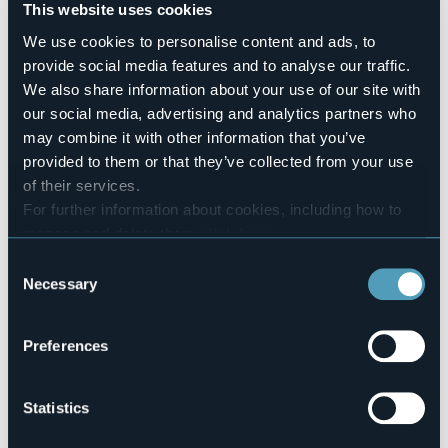
This website uses cookies
Baveno venerdì 21 febbraio 2025 ore 21 - Centro
Culturale Nostr@domus piazza della chiesa, 6
We use cookies to personalise content and ads, to
provide social media features and to analyse our traffic.
IL SETTIMO GIORNO LUI SI RIPOSÒ, IO NO
We also share information about your use of our site with
Con Andrea Mirò ed Enrica Tesio
NIDODIRAGNO/CMC
our social media, advertising and analytics partners who
Il racconto di due donne straordinariamente talentuose
may combine it with other information that you’ve
per uno spaccato, attualissimo e incredibilmente ironico,
provided to them or that they’ve collected from your use
del nostro tempo. L’ironico diario privato di femminili
of their services.
fatiche collettive, un monologo sulla vita di una donna
come tante, ma con occhiaie uniche nel suo genere!
For further information about cookies, including how to
Tratto dal libro di Enrica Tesio “Tutta la stanchezza del
manage and delete them
click here
.
mondo” con le musiche dal vivo eseguite da Andrea Mirò.
You can find the full Privacy Policy
here
Consent
Necessary
Selection
Per info e prenotazioni:
-
info@bavenoturismo.it
- +39 0323 924632
Preferences
-
www.bavenoturismo.it
-
www.piemontedalvivo.it/corto-circuito/
Biglietto:
Statistics
Biglietto intero: €10 - Ridotto & Under 12 €5