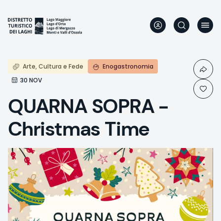
Skip
to
main
content
Arte, Cultura e Fede
Enogastronomia
30 NOV
QUARNA SOPRA -
Christmas Time