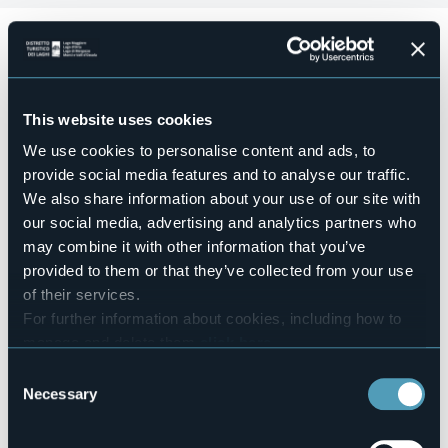
Sabato 30 Novembre
in Piazza XXIV Maggio (detta piazza
Burghitt) dalle 09.00 alle 19.00
Christmas Time - Tradizionale mercatino di Natale a
Quarna Sopra
This website uses cookies
Dalle 9.00 apertura dei mercatini comprendenti
oggettistica, artigianato locale, collezionismo e specialità
We use cookies to personalise content and ads, to
gastronomiche locali.
provide social media features and to analyse our traffic.
A cura della Pro Quarna Sopra lo street food: la Cuchela,
We also share information about your use of our site with
tipico piatto locale a base di patate cotte nella pentola
our social media, advertising and analytics partners who
tradizionale (Cuchela appunto) insaporite con pancetta,
lardo e spezie locali accompagnate da salamino e
may combine it with other information that you’ve
cotechino, il panino con hot dog e la Miecc, il dolce tipico
provided to them or that they’ve collected from your use
locale.
of their services.
Alle 17.00, sempre in piazza XXIV Maggio, dopo un breve
For further information about cookies, including how to
spettacolo pirotecnico saranno inaugurate le nuove
luminarie natalizie.
manage and delete them
click here
.
Event organizer
You can find the full Privacy Policy
here
Consent
Pro Quarna
Necessary
Selection
Event location
Piazza XXIV Maggio (detta piazza Burghitt)