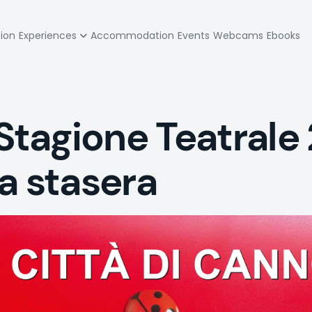
zione
tion
Experiences
Accommodation
Events
Webcams
Ebooks
pale
tagione Teatrale
a stasera