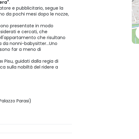
era"
.
tore e pubblicitario, segue la
dano da pochi mesi dopo le nozze,
ngono presentate in modo
esiderati e cercati, che
dell'appartamento che risultano
ta da nonni-babysitter...Uno
ossono far a meno di
 Pisu, guidati dalla regia di
a sulla nobiltà del ridere a
Palazzo Parasi)