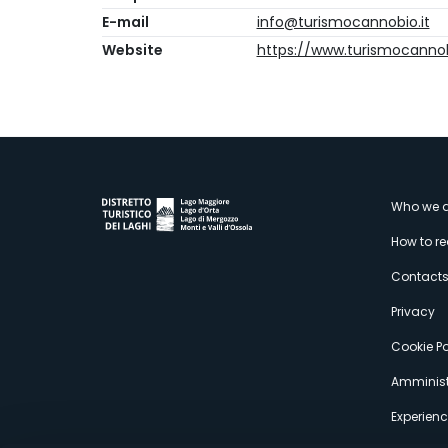
E-mail
info@turismocannobio.it
Website
https://www.turismocannob
M
Who we a
How to r
s
Contact
Privacy
Cookie Po
Amminist
Experien