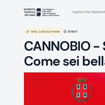
Skip
to
Naviga
main
Explore the destina
content
princi
Arte, Cultura e Fede
10 NOV
CANNOBIO - S
Come sei bell