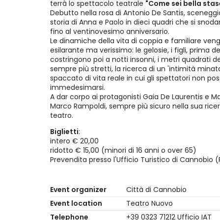
terrà lo spettacolo teatrale
"Come sei bella stas
Debutto nella rosa di Antonio De Santis, sceneggia
storia di Anna e Paolo in dieci quadri che si sno
fino al ventinovesimo anniversario.
Le dinamiche della vita di coppia e familiare ve
esilarante ma verissimo: le gelosie, i figli, prima d
costringono poi a notti insonni, i metri quadrati 
sempre più stretti, la ricerca di un 'intimità mina
spaccato di vita reale in cui gli spettatori non p
immedesimarsi.
A dar corpo ai protagonisti Gaia De Laurentis e Max
Marco Rampoldi, sempre più sicuro nella sua ricerc
teatro.
Biglietti
:
intero € 20,00
ridotto € 15,00 (minori di 16 anni o over 65)
Prevendita presso l'Ufficio Turistico di Cannobio (
Event organizer
Città di Cannobio
Event location
Teatro Nuovo
Telephone
+39 0323 71212 Ufficio IAT