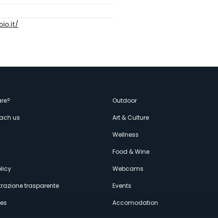
io.it/
enù
re?
Outdoor
each us
Art & Culture
econdario
s
Wellness
Food & Wine
licy
Webcams
razione trasparente
Events
ces
Accomodation