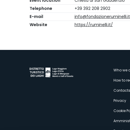
Event location
Chiesa di San Gaudenzio
Telephone
+39 392 208 2902
E-mail
info@fondazioneruminelli.it
Website
https://ruminelli.it/
M
Who we a
How to r
s
Contact
Privacy
Cookie Po
Amminist