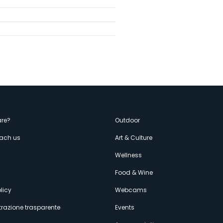
enù
re?
Outdoor
each us
Art & Culture
econdario
s
Wellness
Food & Wine
licy
Webcams
razione trasparente
Events