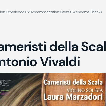
zione
tion
Experiences
Accommodation
Events
Webcams
Ebooks
pale
meristi della Sca
ntonio Vivaldi