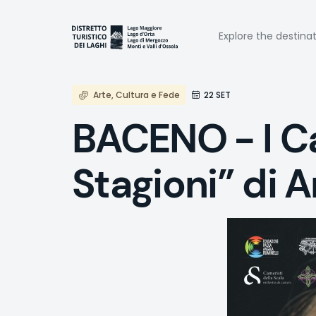
Skip
to
Naviga
main
Explore the destina
content
princi
Arte, Cultura e Fede
22 SET
BACENO - I Ca
Stagioni” di A