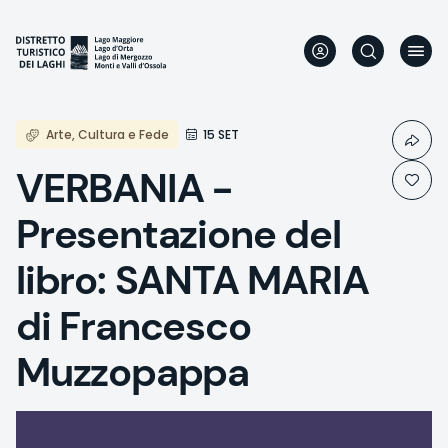
Skip
to
main
content
Arte, Cultura e Fede
15 SET
VERBANIA -
Presentazione del
libro: SANTA MARIA
di Francesco
Muzzopappa