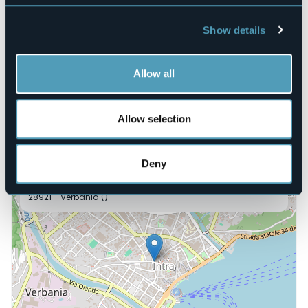
carriera nell’ambito del World Humour Awards.
Event organizer
Libreria Alberti
Show details
Event location
Libreria Alberti
Allow all
Telephone
+39 0323 503249 (IAT)
Website
Allow selection
https://viviverbania.it/
Deny
Piazza S. Vittore, 14/15
28921 - Verbania ()