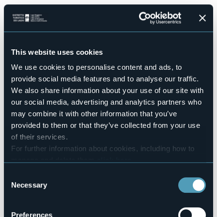
Il weekend del 3 e dl 4 agosto
vedrà la Frazione di
Boco in
festa con Bocodipinta!
Programma:
Sabato 3 agosto alle ore 21.00
si terrà cineconcerto tra le
This website uses cookies
stelle con "NOTE DI NOTTE", al pianoforte Mirta Darioli.
We use cookies to personalise content and ads, to
Domenica 4 agosto alle ore 14.00
si terrà “STORIE DI
BOCO E DINTORNI” con i disegni di Renzo Foglietta. A seguire
provide social media features and to analyse our traffic.
alle ore 15.00 S. Messa alla Cappella della Pietà e dei Santi e
We also share information about your use of our site with
alle ore 15.45 inaugurazione della MERIDIANA dipinta da
our social media, advertising and analytics partners who
Giulio Stoppa, progetto di Enrica Giordano e Stefano
may combine it with other information that you’ve
Martinelli.
provided to them or that they’ve collected from your use
of their services.
Event organizer
For further information about cookies, including how to
Pro Loco e Città di Bognanco
manage and delete them
click here
.
Event location
You can find the full Privacy Policy
here
Località Boco,
Consent
Necessary
Selection
Telephone
+39 0324 234127
E-mail
Preferences