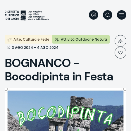
Skip
to
main
content
Arte, Cultura e Fede
Attività Outdoor e Natura
3 AGO 2024 - 4 AGO 2024
BOGNANCO -
Bocodipinta in Festa