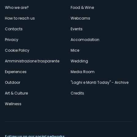
Menù
Who we are?
Food & Wine
How to reach us
Webcams
secondario
Contacts
Events
Privacy
Accomodation
Cookie Policy
Mice
Amministrazione trasparente
Wedding
Experiences
Media Room
Outdoor
"Laghi e Monti Today" - Archive
Art & Culture
Credits
Wellness
Follow us on our social networks