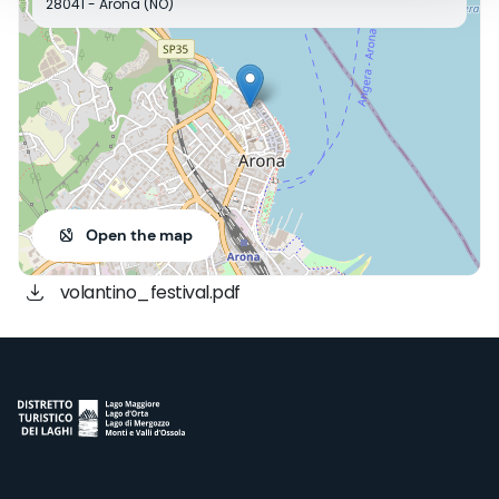
28041 - Arona (NO)
Open the map
volantino_festival.pdf