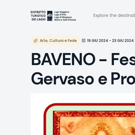
Skip
to
Naviga
main
Explore the destina
content
princi
Arte, Cultura e Fede
19 GIU 2024 - 23 GIU 2024
BAVENO - Fest
Gervaso e Pr