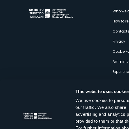
M
Who we a
How to r
s
Contact
Privacy
Cookie Po
Amminist
Experien
This website uses cookie
We use cookies to personal
our traffic. We also share 
Distretto Turistico dei Laghi Scrl
advertising and analytics 
Sede legale e operativa: Corso Italia 26 - 28838 Stresa VB - It
provided to them or that th
tel:
+39 0323 30416
infoturismo@distrettolaghi.it
e
distrettolaghi@legalmail.it
For further information a