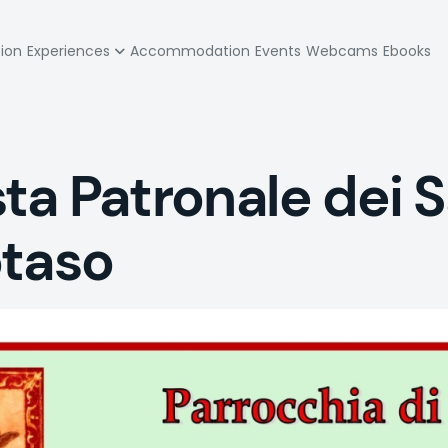
zione
tion
Experiences
Accommodation
Events
Webcams
Ebooks
pale
a Patronale dei S
otaso