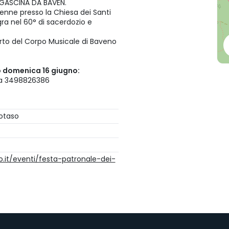
FUGASCINA DA BAVEN.
lenne presso la Chiesa dei Santi
ra nel 60° di sacerdozio e
erto del Corpo Musicale di Baveno
ro domenica 16 giugno:
da 3498826386
rotaso
.it/eventi/festa-patronale-dei-