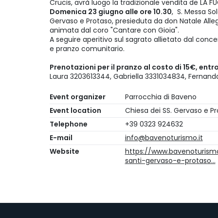
Crucis, avrà luogo la tradizionale vendita de LA 
Domenica 23 giugno alle ore 10.30
, S. Messa So
Gervaso e Protaso, presieduta da don Natale Alleg
animata dal coro "Cantare con Gioia".
A seguire aperitivo sul sagrato allietato dal conc
e pranzo comunitario.
Prenotazioni per il pranzo al costo di 15€, ent
Laura 3203613344, Gabriella 3331034834, Fernan
Event organizer
Parrocchia di Baveno
Event location
Chiesa dei SS. Gervaso e P
Telephone
+39 0323 924632
E-mail
info@bavenoturismo.it
Website
https://www.bavenoturismo
santi-gervaso-e-protaso…