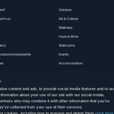
enù
re?
Outdoor
each us
Art & Culture
econdario
s
Wellness
Food & Wine
licy
Webcams
razione trasparente
Events
ces
Accomodation
s
ise content and ads, to provide social media features and to an
information about your use of our site with our social media,
Follow us on our social networks
partners who may combine it with other information that you’ve
aly
ey’ve collected from your use of their services.
bout cookies, including how to manage and delete them
click here