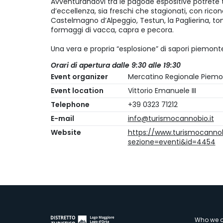
Avventurandovi tra le pagode espositive potrete 
d’eccellenza, sia freschi che stagionati, con ric
Castelmagno d’Alpeggio, Testun, la Paglierina, tom
formaggi di vacca, capra e pecora.
Una vera e propria “esplosione” di sapori piemonte
Orari di apertura dalle 9:30 alle 19:30
Event organizer
Mercatino Regionale Piem
Event location
Vittorio Emanuele III
Telephone
+39 0323 71212
E-mail
info@turismocannobio.it
Website
https://www.turismocannob
sezione=eventi&id=4454
Who we a