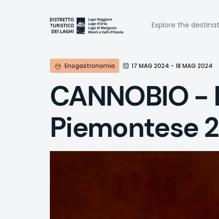
Skip
to
Naviga
main
Explore the destina
content
princi
Enogastronomia
17 MAG 2024 - 18 MAG 2024
CANNOBIO - M
Piemontese 