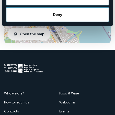
Deny
Open the map
Menù
Who we are?
Food & Wine
How to reach us
Webcams
secondario
Contacts
Events