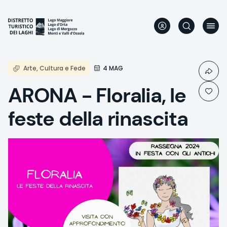
Skip
to
main
content
Arte, Cultura e Fede
4 MAG
ARONA - Floralia, le
feste della rinascita