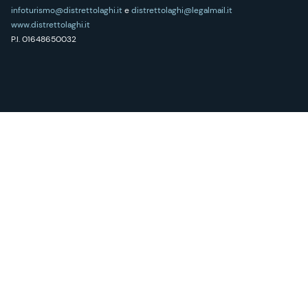
infoturismo@distrettolaghi.it
e
distrettolaghi@legalmail.it
www.distrettolaghi.it
P.I. 01648650032