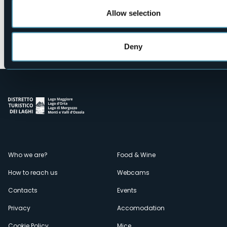
Allow selection
Open the map
Deny
oleggio_castello_trifold_natura_in_festa_viola_sc
Menù
Who we are?
Food & Wine
How to reach us
Webcams
secondario
Contacts
Events
Privacy
Accomodation
Cookie Policy
Mice