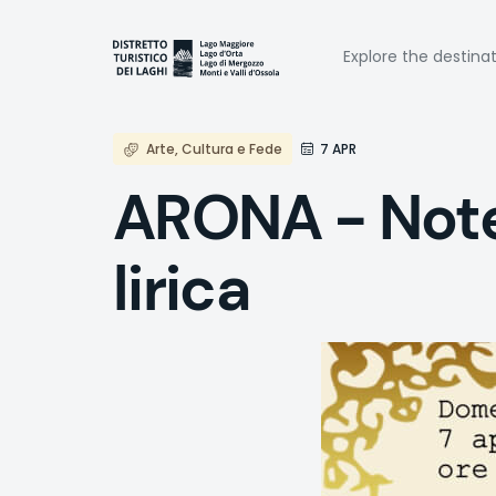
Skip
to
Naviga
main
Explore the destina
content
princi
Arte, Cultura e Fede
7 APR
ARONA - Note 
lirica