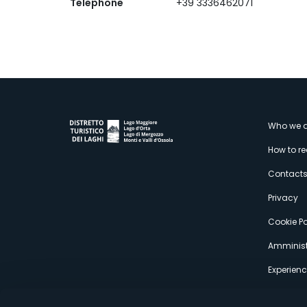
Telephone
+39 3336462071
M
Who we a
How to r
s
Contact
Privacy
Cookie Po
Amminist
Experien