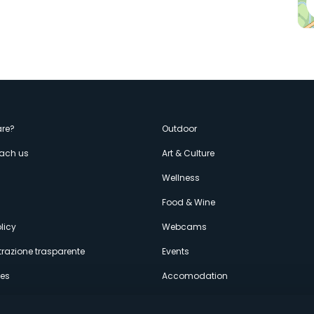
enù
re?
Outdoor
each us
Art & Culture
econdario
s
Wellness
Food & Wine
licy
Webcams
razione trasparente
Events
ces
Accomodation