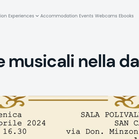
zione
tion
Experiences
Accommodation
Events
Webcams
Ebooks
pale
musicali nella da