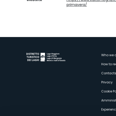
primavera/
M
Who we a
How to r
s
Contact
Privacy
Cookie Po
Amminist
Experien