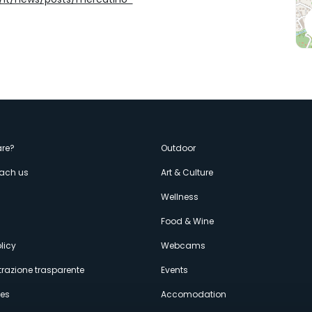
enù
re?
Outdoor
each us
Art & Culture
econdario
s
Wellness
Food & Wine
licy
Webcams
razione trasparente
Events
ces
Accomodation