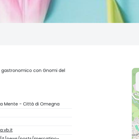
nd gastronomico con Gnomi del
 la Mente - Città di Omegna
.vb.it
t/it/news/posts/mercatino-