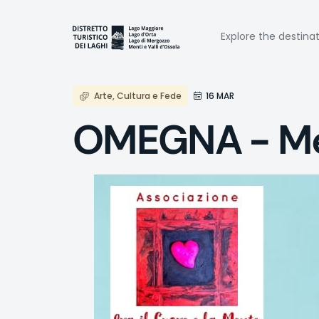
Skip
to
Naviga
main
Explore the destina
content
princi
Arte, Cultura e Fede
16 MAR
OMEGNA - Me