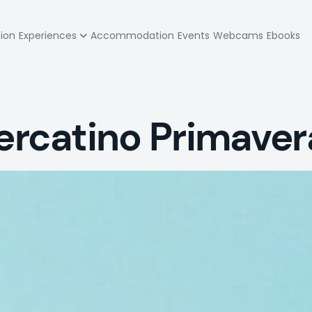
zione
tion
Experiences
Accommodation
Events
Webcams
Ebooks
pale
rcatino Primaver