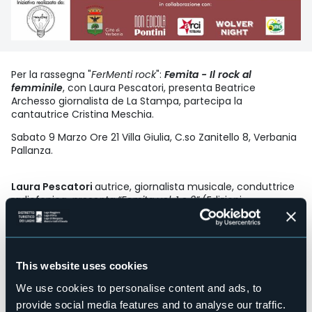
Per la rassegna "
FerMenti rock
":
Femita - Il rock al
femminile
, con Laura Pescatori, presenta Beatrice
Archesso giornalista de La Stampa, partecipa la
cantautrice Cristina Meschia.
Sabato 9 Marzo Ore 21 Villa Giulia, C.so Zanitello 8, Verbania
Pallanza.
Laura Pescatori
autrice, giornalista musicale, conduttrice
radiofonica,
presenta “Femita vol. 1 e 2”
(Edizioni
Underground? 2020 – 2023) dedicati alle femmine rock
dello stivale. I due volumi costituiscono “un excursus sul
panorama musicale italiano femminile dal taglio
giornalistico. C’è sessismo nella musica? In che modo
viene discriminata artisticamente la donna oggi? Perché
This website uses cookies
nei cartelloni di eventi musicali c’è una preponderanza di
We use cookies to personalise content and ads, to
presenza maschile?” Queste alcune delle domande al
centro della ricerca condotta da Laura Pescatori sul
provide social media features and to analyse our traffic.