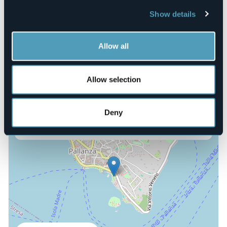
Telephone
Show details
+39 328 042 7909
E-mail
maydeas@hotmail.com
Allow all
Website
https://www.comune.verbania.it/Novita/Notizie/FerMenti-
Rock
Allow selection
Deny
C.so Zanitello 8
28922 - Verbania Pallanza (VB)