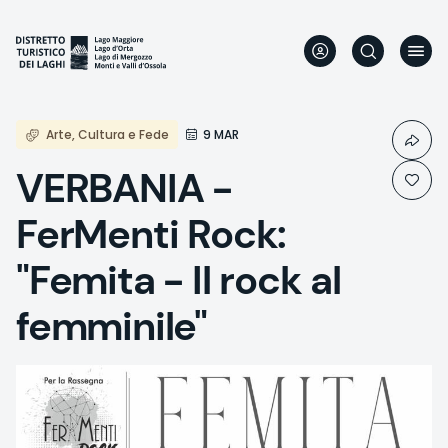
Skip
to
main
content
Arte, Cultura e Fede
9 MAR
VERBANIA -
FerMenti Rock:
"Femita - Il rock al
femminile"