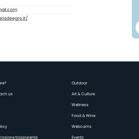
ail.com
iadeegro.it/
enù
re?
Outdoor
each us
Art & Culture
econdario
s
Wellness
Food & Wine
licy
Webcams
razione trasparente
Events