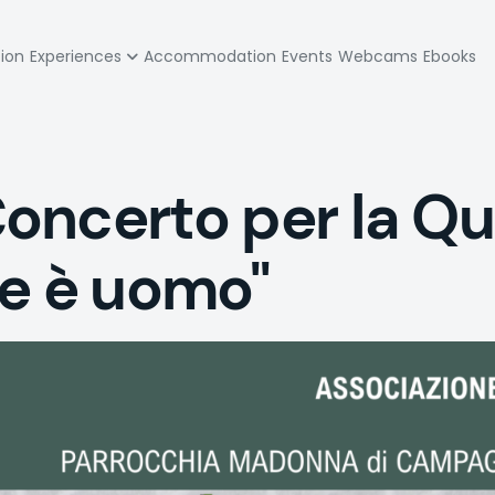
zione
tion
Experiences
Accommodation
Events
Webcams
Ebooks
pale
oncerto per la Q
ce è uomo"