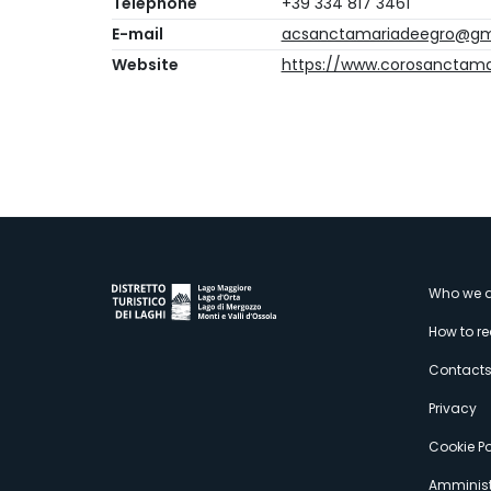
Telephone
+39 334 817 3461
E-mail
acsanctamariadeegro@gm
Website
https://www.corosanctamar
M
Who we a
How to r
s
Contact
Privacy
Cookie Po
Amminist