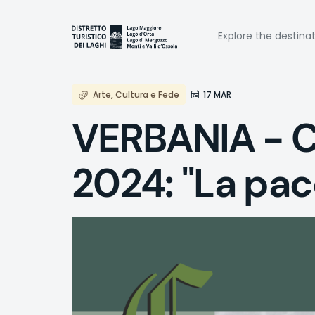
Skip
to
Naviga
main
Explore the destina
content
princi
Arte, Cultura e Fede
17 MAR
VERBANIA - C
2024: "La pa