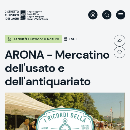
Skip
to
main
content
Attività Outdoor e Natura
1 SET
ARONA - Mercatino
dell'usato e
dell'antiquariato