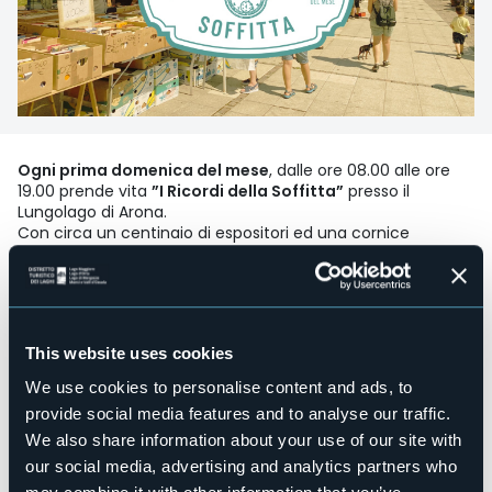
Ogni prima domenica del mese
, dalle ore 08.00 alle ore
19.00 prende vita
”I Ricordi della Soffitta”
presso il
Lungolago di Arona.
Con circa un centinaio di espositori ed una cornice
magnifica, il Mercatino dell'Antiquariato di Arona è uno dei
più apprezzati e piacevoli mercati del nord d'Italia.
Event organizer
mON
Event location
This website uses cookies
Lungolago Nassiriya
We use cookies to personalise content and ads, to
Telephone
provide social media features and to analyse our traffic.
+39 0322 243601
We also share information about your use of our site with
E-mail
our social media, advertising and analytics partners who
turismo.arona@comune.arona.no.it