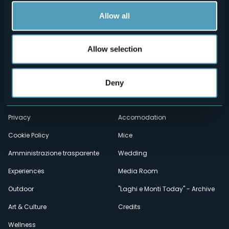
Allow all
Allow selection
Menù
Who we are?
Food & Wine
How to reach us
Webcams
Deny
secondario
Contacts
Events
Privacy
Accomodation
Cookie Policy
Mice
Amministrazione trasparente
Wedding
Experiences
Media Room
Outdoor
"Laghi e Monti Today" - Archive
Art & Culture
Credits
Wellness