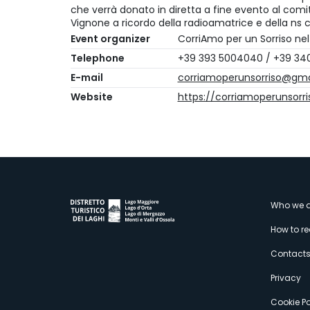
che verrà donato in diretta a fine evento al comit
Vignone a ricordo della radioamatrice e della ns 
Event organizer
CorriAmo per un Sorriso nel
Telephone
+39 393 5004040 / +39 34
E-mail
corriamoperunsorriso@gma
Website
https://corriamoperunsorri
M
Who we a
How to r
s
Contact
Privacy
Cookie Po