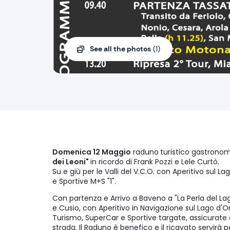
See all the photos
(1)
Domenica 12 Maggio
raduno
turistico gastrono
dei Leoni"
in ricordo di Frank Pozzi e Lele Curtò.
Su e giù per le Valli del V.C.O. con Aperitivo sul L
e Sportive M+S "1".
Con partenza e Arrivo a Baveno a "La Perla del Lag
e Cusio, con Aperitivo in Navigazione sul Lago d'O
Turismo, SuperCar e Sportive targate, assicurate e
strada. Il Raduno è benefico e il ricavato servirà pe