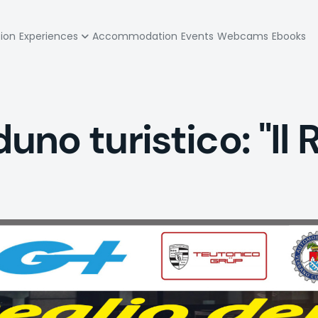
zione
tion
Experiences
Accommodation
Events
Webcams
Ebooks
pale
o turistico: "Il R