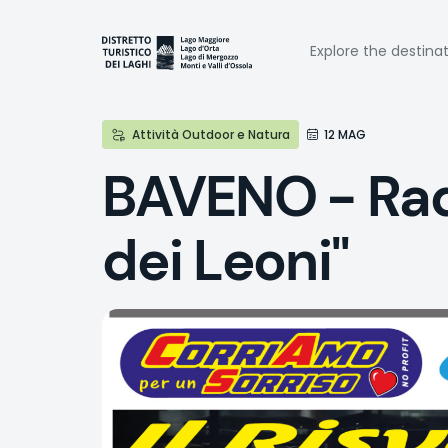
Skip
to
Naviga
main
Explore the destina
content
princi
Attività Outdoor e Natura
12 MAG
BAVENO - Radun
dei Leoni"