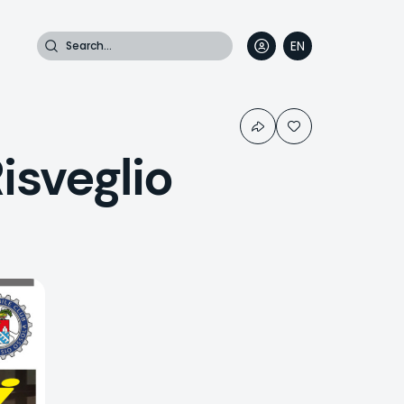
Search
EN
DE
FR
IT
isveglio