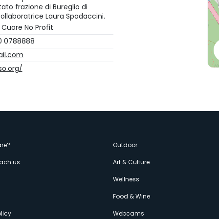
ato frazione di Bureglio di
collaboratrice Laura Spadaccini.
 Cuore No Profit
0 0788888
il.com
so.org/
enù
re?
Outdoor
each us
Art & Culture
econdario
s
Wellness
Food & Wine
licy
Webcams