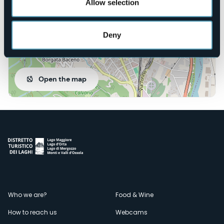
Allow selection
Deny
Open the map
Menù
Who we are?
Food & Wine
How to reach us
Webcams