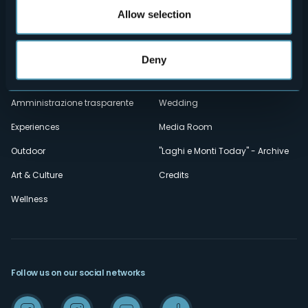
How to reach us
Webcams
secondario
Allow selection
Contacts
Events
Privacy
Accomodation
Deny
Cookie Policy
Mice
Amministrazione trasparente
Wedding
Experiences
Media Room
Outdoor
"Laghi e Monti Today" - Archive
Art & Culture
Credits
Wellness
Follow us on our social networks