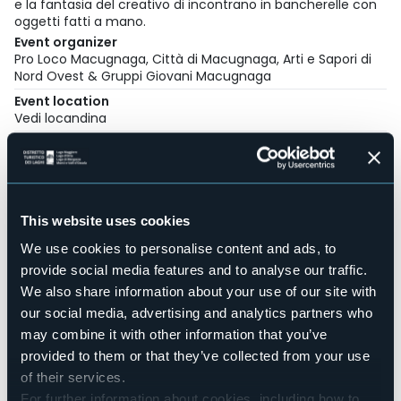
e la fantasia del creativo di incontrano in bancherelle con
oggetti fatti a mano.
Event organizer
Pro Loco Macugnaga, Città di Macugnaga, Arti e Sapori di
Nord Ovest & Gruppi Giovani Macugnaga
Event location
Vedi locandina
Telephone
+39 0324 65119
E-mail
artiesaporidinordovest@gmail.com
iat@comune.macugnaga.vb.it
This website uses cookies
Website
We use cookies to personalise content and ads, to
https://macugnaga-
provide social media features and to analyse our traffic.
monterosa.com/associazioni/361786/pro-loco-
We also share information about your use of our site with
macugnaga
our social media, advertising and analytics partners who
may combine it with other information that you’ve
provided to them or that they’ve collected from your use
28876 - Macugnaga (VB)
of their services.
For further information about cookies, including how to