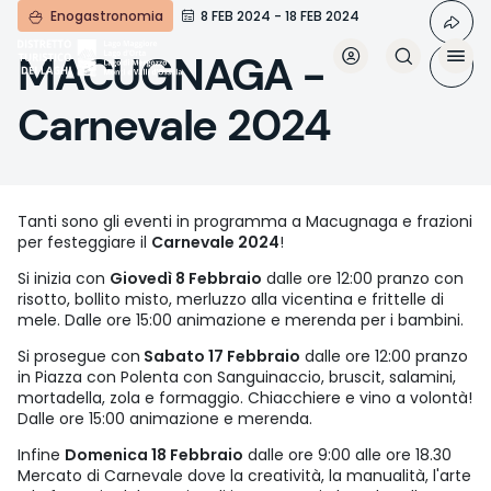
Skip
Enogastronomia
8 FEB 2024 - 18 FEB 2024
to
main
MACUGNAGA -
content
Carnevale 2024
Tanti sono gli eventi in programma a Macugnaga e frazioni
per festeggiare il
Carnevale 2024
!
Si inizia con
Giovedì 8 Febbraio
dalle ore 12:00 pranzo con
risotto, bollito misto, merluzzo alla vicentina e frittelle di
mele. Dalle ore 15:00 animazione e merenda per i bambini.
Si prosegue con
Sabato 17 Febbraio
dalle ore 12:00 pranzo
in Piazza con Polenta con Sanguinaccio, bruscit, salamini,
mortadella, zola e formaggio. Chiacchiere e vino a volontà!
Dalle ore 15:00 animazione e merenda.
Infine
Domenica 18 Febbraio
dalle ore 9:00 alle ore 18.30
Mercato di Carnevale dove la creatività, la manualità, l'arte