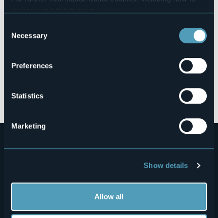
manage and delete them
click here
.
You can find the full Privacy Policy
here
Consent
Necessary
Selection
Preferences
Open the map
Statistics
Marketing
Show details
Allow all
Menù
Who we are?
Food & Wine