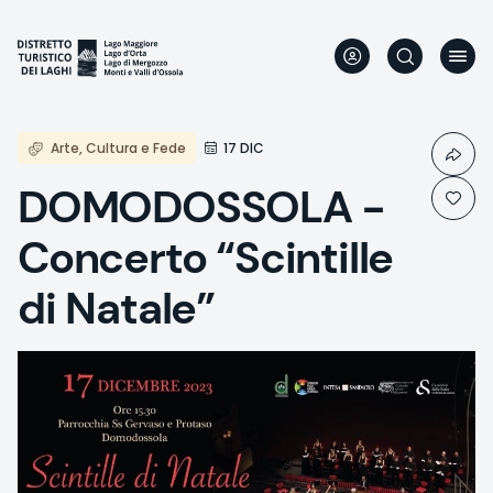
Skip
to
main
content
Arte, Cultura e Fede
17 DIC
DOMODOSSOLA -
Concerto “Scintille
di Natale”