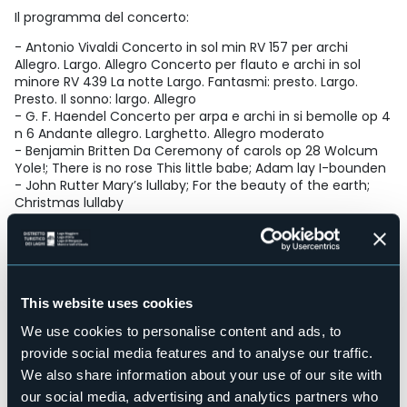
Il programma del concerto:
- Antonio Vivaldi Concerto in sol min RV 157 per archi
Allegro. Largo. Allegro Concerto per flauto e archi in sol
minore RV 439 La notte Largo. Fantasmi: presto. Largo.
Presto. Il sonno: largo. Allegro
- G. F. Haendel Concerto per arpa e archi in si bemolle op 4
n 6 Andante allegro. Larghetto. Allegro moderato
- Benjamin Britten Da Ceremony of carols op 28 Wolcum
Yole!; There is no rose This little babe; Adam lay I-bounden
- John Rutter Mary’s lullaby; For the beauty of the earth;
Christmas lullaby
- G. F Haendel Dal Messiah And the Glory of the Lord
Il terzo appuntamento dei Cameristi della Scala a
Domodossola sarà un viaggio spirituale verso la notte di
Natale, e sarà la musica inglese a rievocare le atmosfere
natalizie. Un’eco di Vivaldi torna nel concerto per flauto, la
This website uses cookies
notte che accompagnerà il pubblico, grazie alla sua forza
We use cookies to personalise content and ads, to
descrittiva ed evocativa, nell’atmosfera di pace ed attesa
della Natività.
provide social media features and to analyse our traffic.
We also share information about your use of our site with
L’entrata del coro in A Ceremony of Carols, preceduta dal
our social media, advertising and analytics partners who
Concerto per arpa di Haendel, inaugura la parte principale